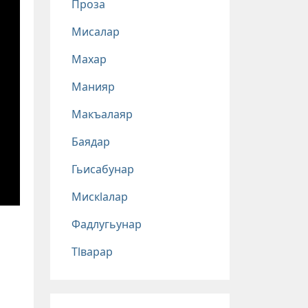
Проза
Мисалар
Махар
Манияр
Макъалаяр
Баядар
Гьисабунар
Мискlалар
Фадлугьунар
Тlварар