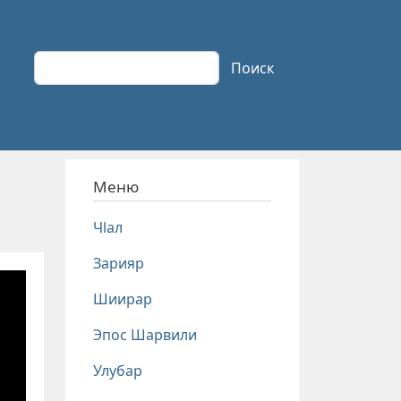
Поиск
Поиск
Меню
Чlал
Зарияр
Шиирар
Эпос Шарвили
Улубар