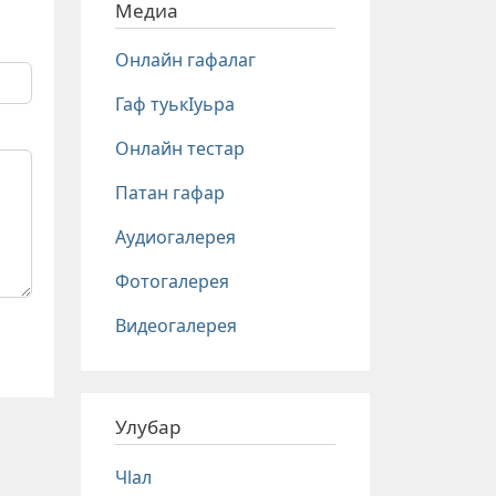
Медиа
Онлайн гафалаг
Гаф туькIуьра
Онлайн тестар
Патан гафар
Аудиогалерея
Фотогалерея
Видеогалерея
Улубар
Чlал