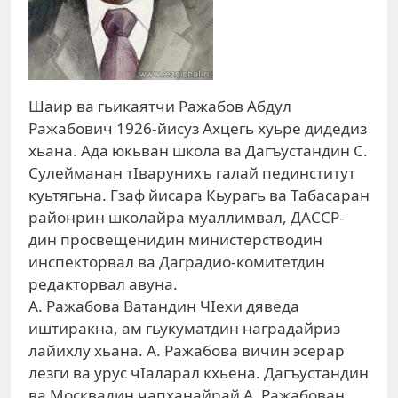
Шаир ва гьикаятчи Ражабов Абдул
Ражабович 1926-йисуз Ахцегь хуьре дидедиз
хьана. Ада юкьван школа ва Дагъустандин С.
Сулейманан тIварунихъ галай пединститут
куьтягьна. Гзаф йисара Кьурагь ва Табасаран
районрин школайра муаллимвал, ДАССР-
дин просвещенидин министерстводин
инспекторвал ва Даградио-комитетдин
редакторвал авуна.
А. Ражабова Ватандин ЧIехи дяведа
иштиракна, ам гьукуматдин наградайриз
лайихлу хьана. А. Ражабова вичин эсерар
лезги ва урус чIаларал кхьена. Дагъустандин
ва Москвадин чапханайрай А. Ражабован