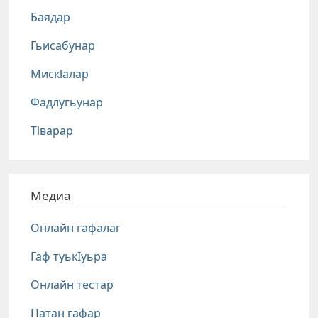
Баядар
Гьисабунар
Мискlалар
Фадлугьунар
Тlварар
Медиа
Онлайн гафалаг
Гаф туькIуьра
Онлайн тестар
Патан гафар