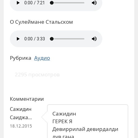
О Сулеймане Стальском
Рубрика
Аудио
2295 просмотров
Комментарии
Сажидин
Сажидин
Саиджа…
ГЕРЕК Я
18.12.2015
Девиррилай девирдалди
лув гана,