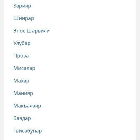
Зарияр
Шиирар
Эпос Шарвили
Улубар
Проза
Мисалар
Махар
Манияр
Макъалаяр
Баядар
Гьисабунар