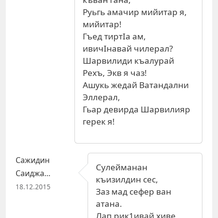
Руьгь амачир мийитар я,
мийитар!
Гъед тиртIа ам,
ивичIнавай чилерал?
Шарвилиди къалурай
Рехъ, Экв я чаз!
Ашукь жедай Ватандални
Эллерал,
Гьар девирда Шарвилияр
герек я!
Сажидин
Сулейманан
Саиджа…
къизилдин сес,
18.12.2015
Заз мад сефер ван
атана.
Лап рик1ивай хиве