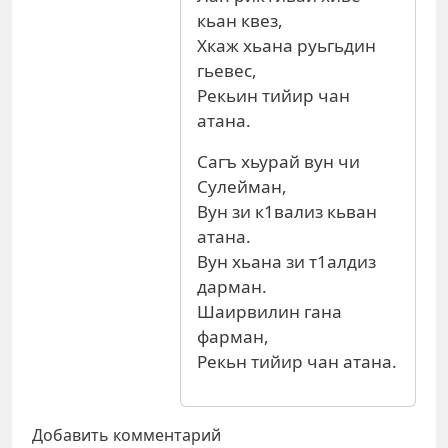
кьан квез,
Хкаж хьана руьгьдин
гьевес,
Рекьин тийир чан
атана.
Сагъ хьурай вун чи
Сулейман,
Вун зи к1вализ кьван
атана.
Вун хьана зи т1алдиз
дарман.
Шаирвилин гана
фарман,
Рекьн тийир чан атана.
Добавить комментарий