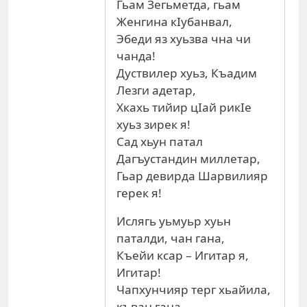
Гьам Зегьметда, гьам
Женгина кIубанвал,
Эбеди яз хуьзва чна чи
чанда!
Дуствилер хуьз, Къадим
Лезги адетар,
Хкахь тийир цIай рикIе
хуьз зирек я!
Сад хьун патал
Дагъустандин миллетар,
Гьар девирда Шарвилияр
герек я!
Ислягь уьмуьр хуьн
паталди, чан гана,
Къейи ксар – Игитар я,
Игитар!
Чапхунчияр терг хьайила,
къван гана,