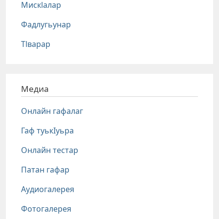
Мискlалар
Фадлугьунар
Тlварар
Медиа
Онлайн гафалаг
Гаф туькIуьра
Онлайн тестар
Патан гафар
Аудиогалерея
Фотогалерея