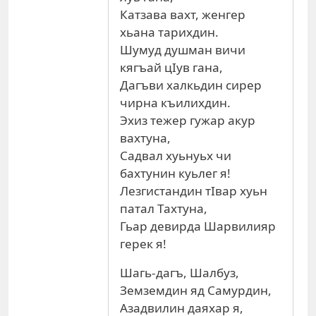
Катзава вахт, женгер
хьана тарихдин.
Шумуд душман вичи
кягъай цIув гана,
Дагъви халкьдин сирер
чирна къилихдин.
Эхиз тежер гужар акур
вахтуна,
Садвал хуьнуьх чи
бахтунин куьлег я!
Лезгистандин тIвар хуьн
патал Тахтуна,
Гьар девирда Шарвилияр
герек я!
Шагь-дагъ, Шалбуз,
Земземдин яд Самурдин,
Азадвилин даяхар я,