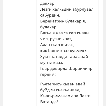
даяхар!
Лезги халкьдин абурлувал
сабурдин,
Берекатрин булахар я,
булахар!
Багьа я чаз са кап кьван
чил, ругни кваз,
Адан гьар къван,
кик1ални кваз куьмек я.
Хуьн паталди тара авай
мугни кваз,
Гьар девирда Шарвилияр
герек я!
Гъетерихъ кьван авай
буйдин кьакьанвал,
Къагьриманар ава Лезги
Ватанда!