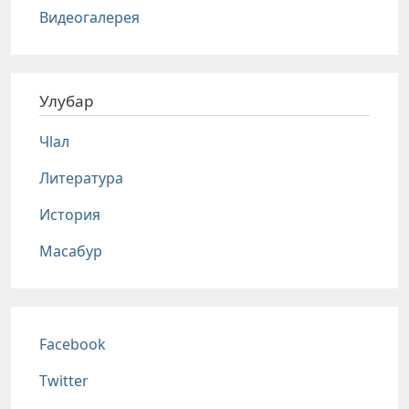
Видеогалерея
Улубар
Чlал
Литература
История
Масабур
Соц сети
Facebook
Twitter