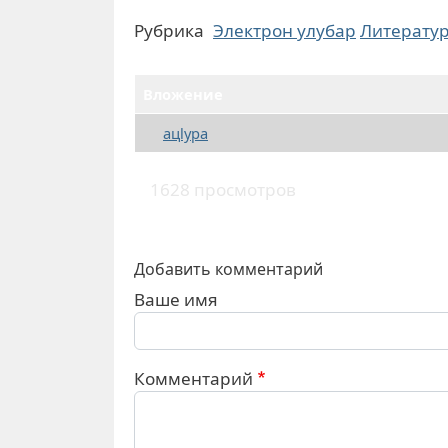
Рубрика
Электрон улубар
Литерату
Вложение
ацlура
1628 просмотров
Добавить комментарий
Ваше имя
Комментарий