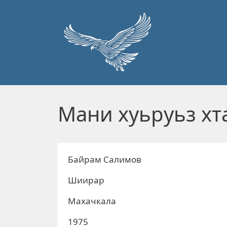
Перейти к основному содержанию
Мани хуьруьз хт
Байрам Салимов
Шиирар
Махачкала
1975