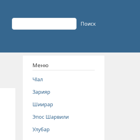
Поиск
Поиск
Меню
Чlал
Зарияр
Шиирар
Эпос Шарвили
Улубар