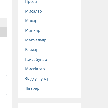
Проза
Мисалар
Махар
Манияр
Макъалаяр
Баядар
Гьисабунар
Мискlалар
Фадлугьунар
Тlварар