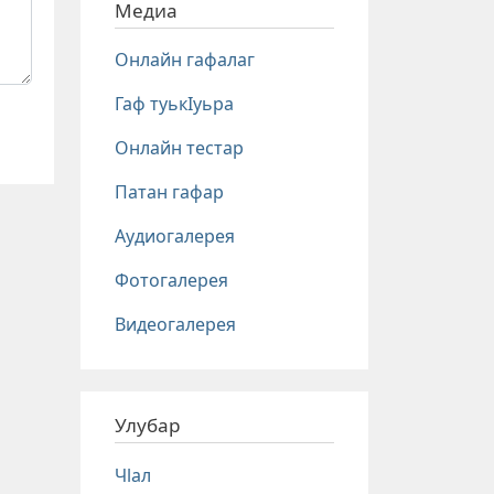
Медиа
Онлайн гафалаг
Гаф туькIуьра
Онлайн тестар
Патан гафар
Аудиогалерея
Фотогалерея
Видеогалерея
Улубар
Чlал