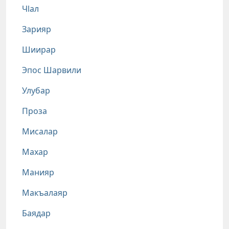
Чlал
Зарияр
Шиирар
Эпос Шарвили
Улубар
Проза
Мисалар
Махар
Манияр
Макъалаяр
Баядар