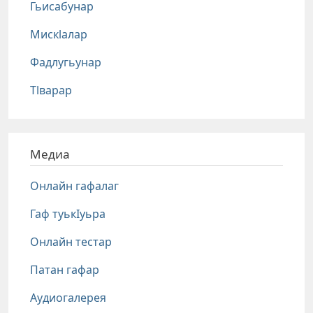
Гьисабунар
Мискlалар
Фадлугьунар
Тlварар
Медиа
Онлайн гафалаг
Гаф туькIуьра
Онлайн тестар
Патан гафар
Аудиогалерея