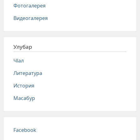
Фотогалерея
Видеогалерея
Улубар
Чlал
Литература
История
Масабур
Соц сети
Facebook