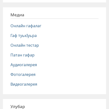
Медиа
Онлайн гафалаг
Гаф туькIуьра
Онлайн тестар
Патан гафар
Аудиогалерея
Фотогалерея
Видеогалерея
Улубар