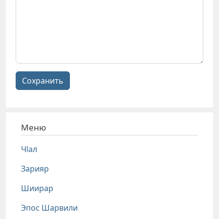
Сохранить
Меню
Чlал
Зарияр
Шиирар
Эпос Шарвили