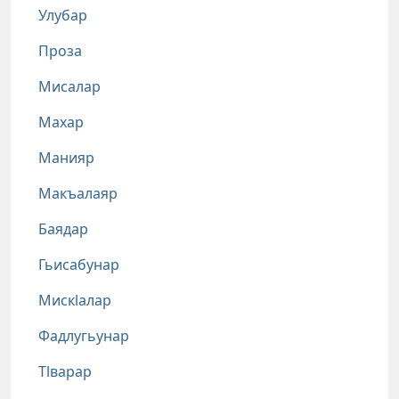
Улубар
Проза
Мисалар
Махар
Манияр
Макъалаяр
Баядар
Гьисабунар
Мискlалар
Фадлугьунар
Тlварар