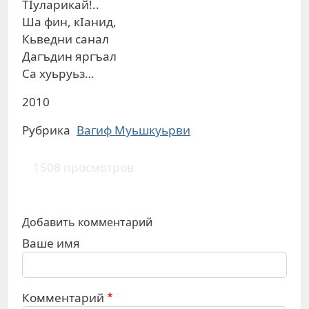
ТIуларикай!..
Ша фин, кIанид,
Кьведни санал
Дагъдин яргъал
Са хуьруьз…
2010
Рубрика
Вагиф Муьшкуьрви
1508 просмотров
Добавить комментарий
Ваше имя
Комментарий