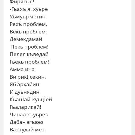
Фирягь я!
-Гьахъ я, хуьре
Уьмуьр четин:
Рехъ проблем,
Векь проблем,
Демекдамай
ТIекь проблем!
Пелел къведай
Гьекь проблем!
Амма ина
Ви рикI секин,
Яб архайин
И дуьнядин
КьацIай-куьцIей
Гьаларикай!
Чинал хъуьрез
Дабан эгъвез
Ваз гудай мез