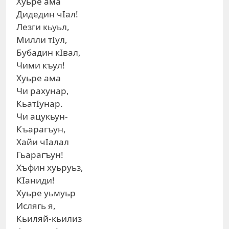
Хуьре ама
Дидедин чIал!
Лезги кьуьл,
Милли тIул,
Бубадин кIвал,
Чими къул!
Хуьре ама
Чи рахунар,
КьатIунар.
Чи ацукьун-
Къарагъун,
Хайи чIалал
Гьарагъун!
Хъфин хуьруьз,
КIаниди!
Хуьре уьмуьр
Ислягь я,
Кьиляй-кьилиз