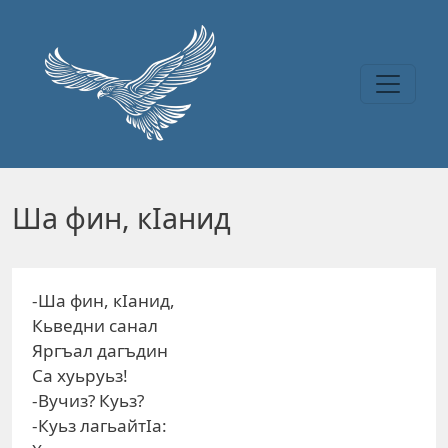
Перейти к основному содержанию
Ша фин, кIанид
-Ша фин, кIанид,
Кьведни санал
Яргъал дагъдин
Са хуьруьз!
-Вучиз? Куьз?
-Куьз лагьайтIа: