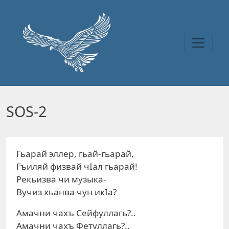
Перейти к основному содержанию
SOS-2
Гьарай эллер, гьай-гьарай,
Гъиляй физвай чIал гьарай!
Рекьизва чи музыка-
Вучиз хьанва чун икIа?
Амачни чахъ Сейфуллагь?..
Амачни чахъ Фетуллагь?..