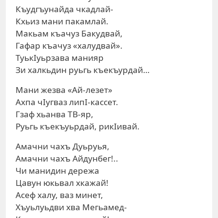
Къудгъунайда чкадлай-
Кхьиз мани пакамлай.
Макьам къачуз Бакудвай,
Гафар къачуз «халудвай».
ТуькIуьрзава манияр
Зи халкьдин руьгь къекъурдай…
Мани жезва «Ай-лезет»
Ахпа чIугваз липI-кассет.
Гзаф хьанва ТВ-яр,
Руьгь къекъуьрдай, рикIивай.
Амачни чахъ Дуьруья,
Амачни чахъ Айдунбег!..
Чи манидин дережа
Цавун юкьвал хкажай!
Асеф халу, ваз минет,
Хъуьлуьдви хва Мегьамед-