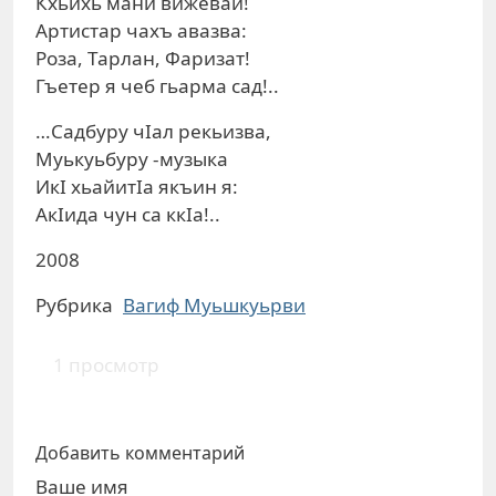
Кхьихь мани вижевай!
Артистар чахъ авазва:
Роза, Тарлан, Фаризат!
Гъетер я чеб гьарма сад!..
…Садбуру чIал рекьизва,
Муькуьбуру -музыка
ИкI хьайитIа якъин я:
АкIида чун са ккIа!..
2008
Рубрика
Вагиф Муьшкуьрви
1 просмотр
Добавить комментарий
Ваше имя