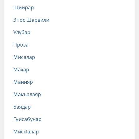
Шиирар
Эпос Шарвили
Улубар
Проза
Мисалар
Махар
Манияр
Макъалаяр
Баядар
Гьисабунар
Мискlалар