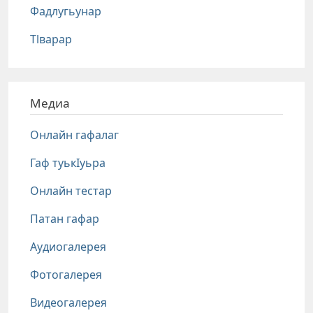
Фадлугьунар
Тlварар
Медиа
Онлайн гафалаг
Гаф туькIуьра
Онлайн тестар
Патан гафар
Аудиогалерея
Фотогалерея
Видеогалерея