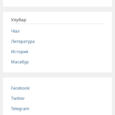
Улубар
Чlал
Литература
История
Масабур
Соц сети
Facebook
Twitter
Telegram