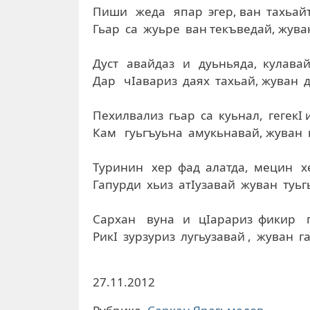
Пиши жеда япар эгер, ван тахьайт
Гьар са жуьре ван текъведай, жуван 
Дуст авайдаз и дуьньяда, кулавай
Дар чIавариз даях тахьай, жуван д
Пехилвализ гьар са куьнал, гегекI
Кам гуьгъуьна амукьнавай, жуван к
Туринин хер фад алатда, мецин хе
Гапурди хьиз атIузавай жуван туьгь
Сархан вуна и цIарариз фикир га
РикI зурзуриз лугьузавай , жуван г
27.11.2012