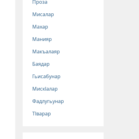
Проза
Мисалар
Махар
Манияр
Макъалаяр
Баядар
Гьисабунар
Мискlалар
Фадлугьунар
Тlварар