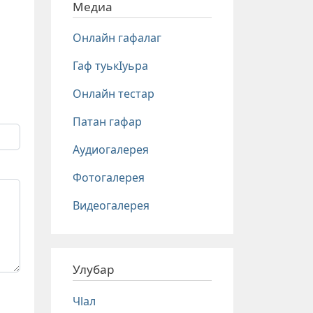
Медиа
Онлайн гафалаг
Гаф туькIуьра
Онлайн тестар
Патан гафар
Аудиогалерея
Фотогалерея
Видеогалерея
Улубар
Чlал