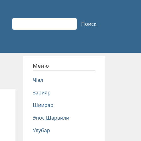
Поиск
Поиск
Меню
Чlал
Зарияр
Шиирар
Эпос Шарвили
Улубар