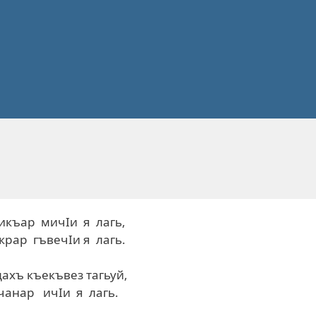
икъар мичIи я лагь,
крар гъвечIи я лагь.
ахъ къекъвез тагьуй,
анар ичIи я лагь.