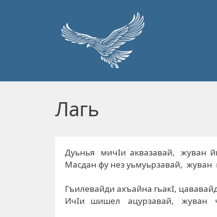
Перейти к основному содержанию
Лагь
Дуьнья мичIи аквазавай, жуван й
Масдан фу нез уьмуьрзавай, жуван 
Гъилевайди ахъайна гьакI, цававайд
ИчIи шишел ацурзавай, жуван ч