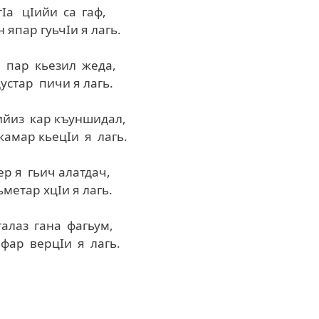
Iа цIийи са гаф,
япар гуьчIи я лагь.
 пар кьезил жеда,
устар пичи я лагь.
 ийиз кар къуншидал,
амар кьецIи я лагь.
р я гьич алатдач,
метар хцIи я лагь.
лаз гана фагьум,
афар верцIи я лагь.