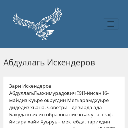
Перейти к основному содержанию
Абдуллагь Искендеров
Зари Искендеров
АбдуллагьГьажимурадович I9II-йисан I6-
майдиз Куьре округдин Мегьарамдхуьре
дидедиз хьана. Советрин девирда ада
Бакуда кьилин образование къачуна, гзаф
йисара хайи Хуьруьн мектебда, тарихдин