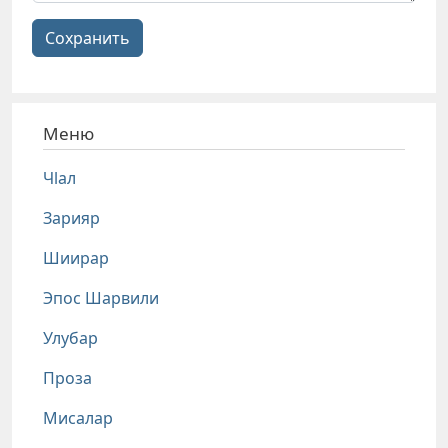
Сохранить
Меню
Чlал
Зарияр
Шиирар
Эпос Шарвили
Улубар
Проза
Мисалар