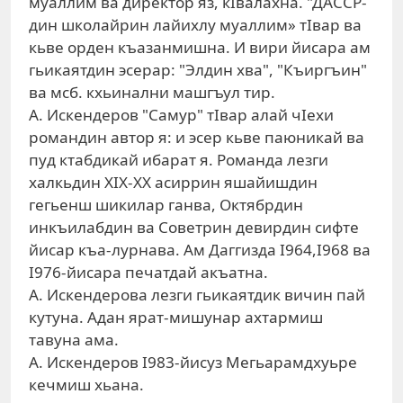
муаллим ва директор яз, кIвалахна. "ДАССР-
дин школайрин лайихлу муаллим» тIвар ва
кьве орден къазанмишна. И вири йисара ам
гьикаятдин эсерар: "Элдин хва", "Къиргъин"
ва мсб. кхьинални машгъул тир.
А. Искендеров "Самур" тIвар алай чIехи
романдин автор я: и эсер кьве паюникай ва
пуд ктабдикай ибарат я. Романда лезги
халкьдин XIX-XX асиррин яшайишдин
гегьенш шикилар ганва, Октябрдин
инкъилабдин ва Советрин девирдин сифте
йисар къа-лурнава. Ам Даггизда I964,I968 ва
I976-йисара печатдай акъатна.
А. Искендерова лезги гьикаятдик вичин пай
кутуна. Адан ярат-мишунар ахтармиш
тавуна ама.
А. Искендеров I983-йисуз Мегьарамдхуьре
кечмиш хьана.