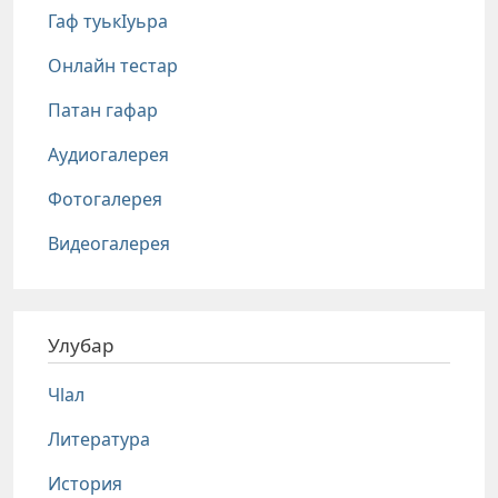
Гаф туькIуьра
Онлайн тестар
Патан гафар
Аудиогалерея
Фотогалерея
Видеогалерея
Улубар
Чlал
Литература
История