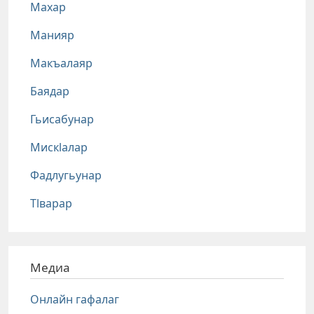
Махар
Манияр
Макъалаяр
Баядар
Гьисабунар
Мискlалар
Фадлугьунар
Тlварар
Медиа
Онлайн гафалаг