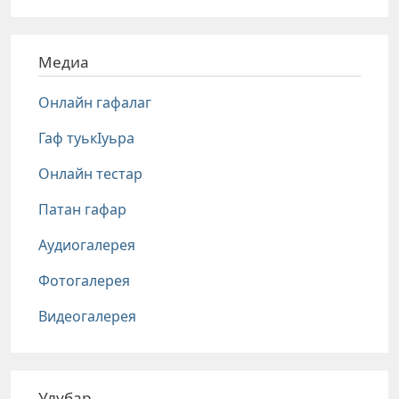
Медиа
Онлайн гафалаг
Гаф туькIуьра
Онлайн тестар
Патан гафар
Аудиогалерея
Фотогалерея
Видеогалерея
Улубар