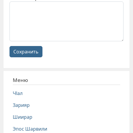
Сохранить
Меню
Чlал
Зарияр
Шиирар
Эпос Шарвили