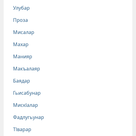
Улубар
Проза
Мисалар
Махар
Манияр
Макъалаяр
Баядар
Гьисабунар
Мискlалар
Фадлугьунар
Тlварар