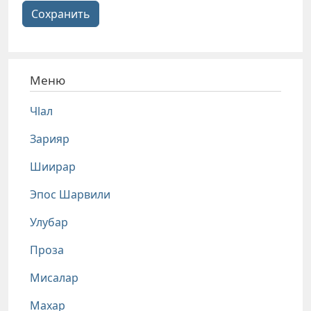
Сохранить
Меню
Чlал
Зарияр
Шиирар
Эпос Шарвили
Улубар
Проза
Мисалар
Махар