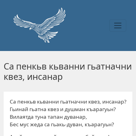
Перейти к основному содержанию
Са пенкьв кьванни гьатначни
квез, инсанар
Са пенкьв кьванни гьатначни квез, инсанар?
Гьинай гьатна квез и душман къарагуьн?
Вилаятда туна тапан дуванар,
Бес мус жеда са гьакь-дуван, къарагуьн?