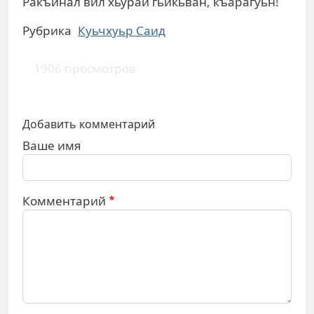
Ракъинал вил хьурай гьикьван, къарагуьн!
Рубрика
Куьчхуьр Саид
1906 просмотров
Добавить комментарий
Ваше имя
Комментарий