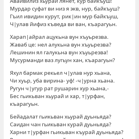
Авайвилиз хьурай лянет, кур байкъуш!
Мурдар суфат ви низ я экв, нур, байкъуш?
Гъил ивидин курут, рик|ин мур байкъуш,
Ч|улав йифиз къведа ви ван, къарагуьн.
Харап|айрал ацукьна вун хъуьрезва.
Жаваб це: нел алукьна вун хъуьрезва?
Лешинин ял галукьна вун хъуьрезва!
Мусурманди ваз лугьун хан, къарагуьн?
Яхул бармак рекьел ч|улав нур хьана,
Чи хуьр, уба вирина- уф! -ч|урна хьана.
Ругун ч|угур рат рушарин хур хьана,-
Бес гьикьван хьурай и хар, т|урфан,
къарагуьн.
Бейадалат гьикьван хьурай дуьньяда?
Саидан чан гьикьван курай дуьньяда?
Харни т|урфан гьикьван къурай дуьньяда?