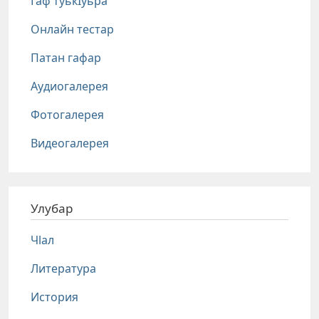
Гаф туькIуьра
Онлайн тестар
Патан гафар
Аудиогалерея
Фотогалерея
Видеогалерея
Улубар
Чlал
Литература
История