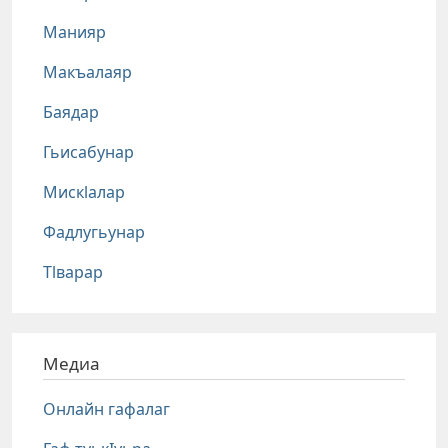
Манияр
Макъалаяр
Баядар
Гьисабунар
Мискlалар
Фадлугьунар
Тlварар
Медиа
Онлайн гафалаг