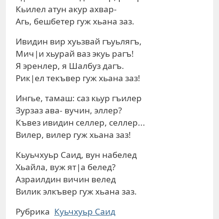
Кьилел атун акур ахвар-
Агь, бешбетер гуж хьана заз.
Ивидин вир хуьзвай гъуьлягъ,
Мич|и хьурай ваз экуь рагъ!
Я эренлер, я Шалбуз дагъ.
Рик|ел текъвер гуж хьана заз!
Ингье, тамаш: саз кьур гъилер
Зурзаз ава- вучин, эллер?
Къвез ивидин селлер, селлер...
Вилер, вилер гуж хьана заз!
Кьуьчхуьр Саид, вун набелед
Хьайла, вуж ят|а белед?
Азраилдин вичин велед
Вилик элкъвер гуж хьана заз.
Рубрика
Куьчхуьр Саид