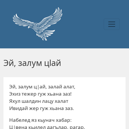
Перейти к основному содержанию
Эй, залум цlай
Эй, залум ц|ай, залай алат,
Эхиз тежер гуж хьана заз!
Яхул шалдин лацу халат
Ивидай жер гуж хьана заз.
Набелед яз кьунач хабар:
Ц|вена кьилел дагълар, рагар.