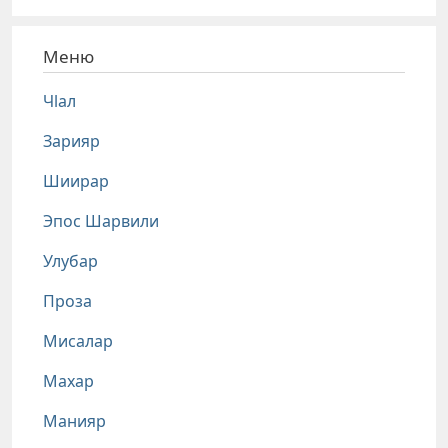
Меню
Чlал
Зарияр
Шиирар
Эпос Шарвили
Улубар
Проза
Мисалар
Махар
Манияр