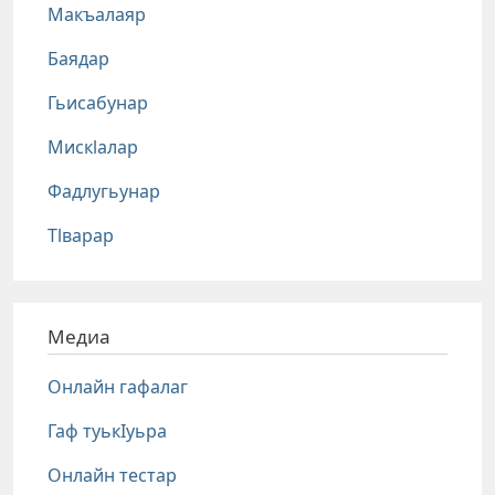
Макъалаяр
Баядар
Гьисабунар
Мискlалар
Фадлугьунар
Тlварар
Медиа
Онлайн гафалаг
Гаф туькIуьра
Онлайн тестар