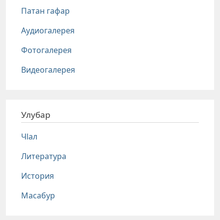
Патан гафар
Аудиогалерея
Фотогалерея
Видеогалерея
Улубар
Чlал
Литература
История
Масабур