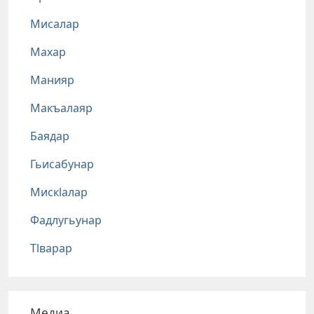
Мисалар
Махар
Манияр
Макъалаяр
Баядар
Гьисабунар
Мискlалар
Фадлугьунар
Тlварар
Медиа