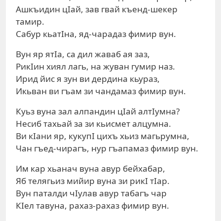
Ашкъидин цIай, зав гвай къенд-шекер
тамир.
Сабур кьатIна, яд-чарадаз фимир вун.
Вун яр ятIа, са дил жаваб ая заз,
РикIин хиял лагь, на жуван гумир наз.
Ирид йис я зун ви дердина кьураз,
Икьван ви гъам зи чандамаз фимир вун.
Куьз вуна зал алпандин цIай алтIумна?
Несиб тахьай за зи кьисмет алцумна.
Ви кIани яр, кукупI цихъ хьиз магьрумна,
Чан гъед-чирагъ, нур гъапамаз фимир вун.
Им кар хьанач вуна авур бейхабар,
Яб телягьиз мийир вуна зи рикI тIар.
Вун паталди чIулав авур табагъ чар
КIел тавуна, рахаз-рахаз фимир вун.