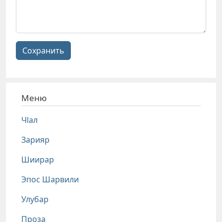
Сохранить
Меню
Чlал
Зарияр
Шиирар
Эпос Шарвили
Улубар
Проза