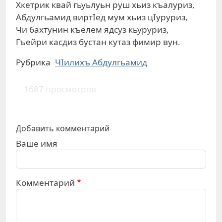
Хкетрик квай гьуьлуьн руш хьиз къалуриз,
Абдулгьамид виртIед мум хьиз цIуруриз,
Чи бахтунин къелем ядсуз кьуруриз,
Гъейри касдиз бустан кутаз фимир вун.
Рубрика
ЧIилихъ Абдулгьамид
1687 просмотров
Добавить комментарий
Ваше имя
Комментарий