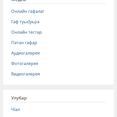
Онлайн гафалаг
Гаф туькIуьра
Онлайн тестар
Патан гафар
Аудиогалерея
Фотогалерея
Видеогалерея
Улубар
Чlал