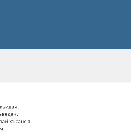
екьидач.
ъведач.
лай хъсанс я.
ч.