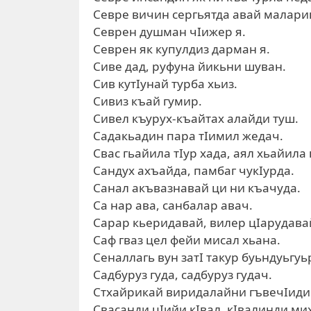
Севре вичин сергьятда авай маларик
Севрен душман чIижер я.
Севрен як купулдиз дарман я.
Сиве дад, руфуна йикьни шуван.
Сив кутIунай турба хьиз.
Сивиз къай гумир.
Сивел къурух-къайтах алайди туш.
Садакьадин пара тIимил жедач.
Свас гьайила тIур хада, аял хьайила 
Сандух ахъайда, памбаг чукIурда.
Санал акъвазнавай ци ни къачуда.
Са нар ава, санбалар авач.
Сарар кьеридавай, вилер цIарудавай
Саф гваз цел фейи мисал хьана.
Сеналлагь вун затI такур буьндуьгуь
Садбуруз гуда, садбуруз гудач.
Стхайрикай виридалайни гъвечIиди 
Свасанди цIийи кIвал, кIвалинди ми