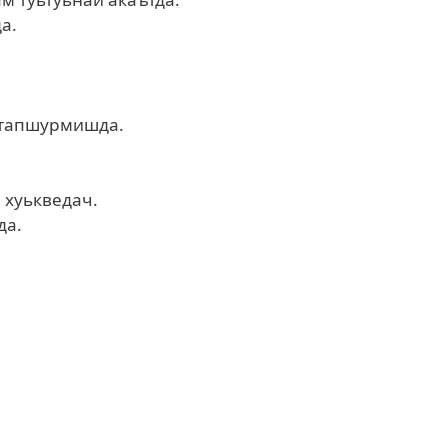
а.
л тапшурмишда.
 хуькведач.
да.