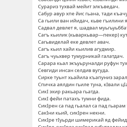
Сурариз тухвай мейит элкъведач.
Сабур авур хпе йис гьана, тади къач
Са гьили ван ийидач, кьве гъилини я
Садвал девлет я, шадвал муьгьуьбба
Сагъ кьилик (кьваркьвар—пекер) ку
Сагьвиделай еке девлет авач.
Сагъ кьил хайи кьилив агудмир.
Сагъ чуьхвер тумурникай галатдач.
Сарара кьал экъуьруналди руфун тух
Севгиди инсан селдив вугуда.
Сирке туьнт хьайила къапуниз зарал
Спичка аялдин гьиле туна, кIвали цI
СикI эхир ракьара гьатда.
СикI фейи патахъ тумни фида.
СикIрен са пад гьалал са пад гьарам
СакIни кьий, сикIрен некни.
СикIре тIуьрди шимерикай яд фейид
СикIре-сикIрез сикIвал субутдалди х