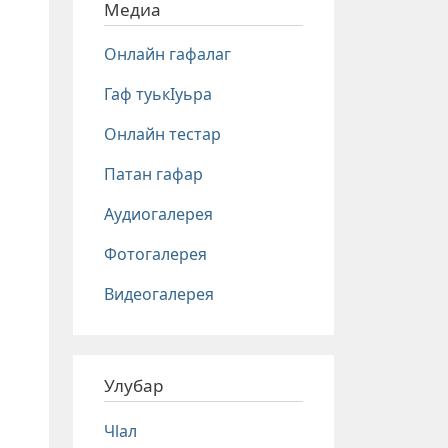
Медиа
Онлайн гафалаг
Гаф туькIуьра
Онлайн тестар
Патан гафар
Аудиогалерея
Фотогалерея
Видеогалерея
Улубар
Чlал