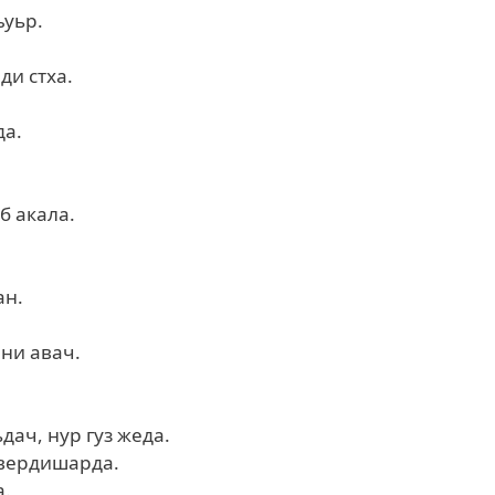
ъуьр.
ди стха.
да.
б акала.
ан.
рни авач.
ач, нур гуз жеда.
 вердишарда.
а.