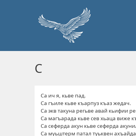
Перейти к основному содержанию
С
Са ич я, кьве пад.
Са гъиле кьве къарпуз къаз жедач.
Са экв такуна регьве авай кьифии р
Са магъарада кьве сев хьаца виже к
Са сеферда акун кьве сеферда акуни
Са муьштерм патал туьквен ахъайда