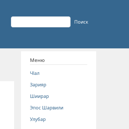
Поиск
Поиск
Меню
Чlал
Зарияр
Шиирар
Эпос Шарвили
Улубар