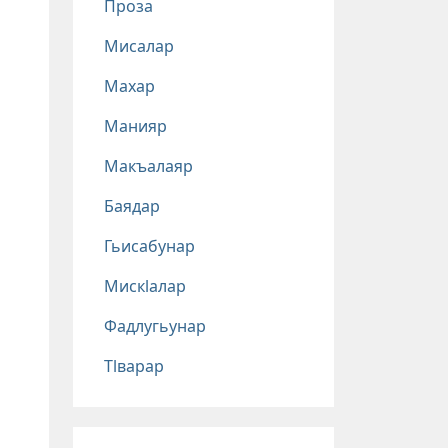
Проза
Мисалар
Махар
Манияр
Макъалаяр
Баядар
Гьисабунар
Мискlалар
Фадлугьунар
Тlварар