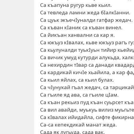
Са къапуна ругур кьве кьил.
Са тевледа ламни жеда бIалкIанни.
Са цуьк экъечIуналди гатфар жедач.
Са къван кIаник са къван винел.
Са йикъан ханвални са кар я.
Са юкъуз кIвалах, кьве юкъуз рагъ гу
Са кьулуналди туькIуьн тийир кьейи
Са вичик умуд кутурди алукьда, халк
Са нехирдин тIвар са данади квадар
Са кардикай кичIе хьайила, а кар фа
Са кьил яйлах, са кьил булах.
Са чIунукай гъал жедач, са тарцикай
Са гъиле яд ава, са гъиле цIам.
Са къан рекьиз пуд къан суьрсет къа
Са вил авайди, муькуь вилиз муьгьт
Са кIвалах ийидайла, сифте фикирна
Са-са кепекдикай манат жеда.
Сада як лугьуда, сада вак.