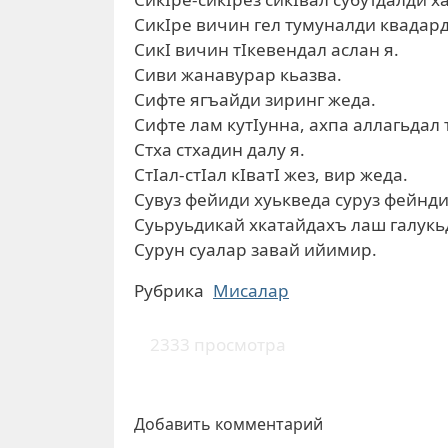
СикIре вичин гел тумуналди квадард
СикI вичин тIкевендал аслан я.
Сиви жанавурар кьазва.
Сифте ягъайди зиринг жеда.
Сифте лам кутIунна, ахпа аллагьда
Стха стхадин далу я.
СтIал-стIал кIватI жез, вир жеда.
Сувуз фейиди хуькведа суруз фейнди
Суьруьдикай хкатайдахъ лаш галукь
Сурун суалар завай ийимир.
Рубрика
Мисалар
2333 просмотра
Добавить комментарий