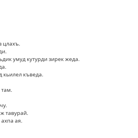
з цлахъ.
ди.
ьдик умуд кутурди зирек жеда.
да.
д кьилел къведа.
 там.
чу.
еж тавурай.
 ахпа ая.