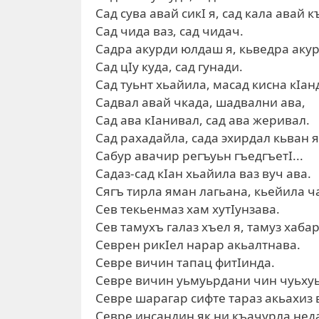
Сад сува авай сикI я, сад кала авай к
Сад чида ваз, сад чидач.
Садра акурди юлдаш я, кьведра акур
Сад цIу куда, сад гунади.
Сад туьнт хьайила, масад кисна кIан
Садвал авай чкада, шадвални ава,
Сад ава кIанивал, сад ава жеривал.
Сад рахадайла, сада эхирдал кьван я
Сабур авачир регъуьн гъедгъетI...
Садаз-сад кIан хьайила ваз вуч ава.
Сягъ тирла яман лагьана, кьейила ч
Сев текьенмаз хам хутIунзава.
Сев тамухъ галаз хъел я, тамуз хаба
Севрен рикIел нарар акьалтнава.
Севре вичин тапац фитIинда.
Севре вичин уьмуьрдани чин чуьхуьд
Севре шарагар сифте тараз акьахиз
Севре инсандин як ни къачурла нед