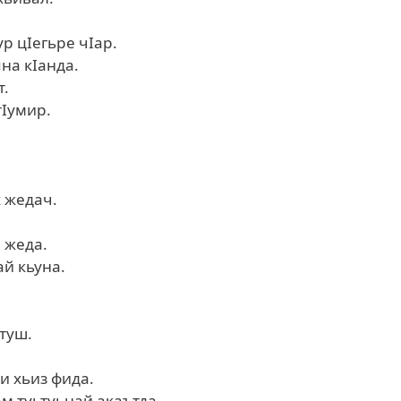
ур цIегьре чIар.
на кIанда.
т.
тIумир.
 жедач.
 жеда.
ай кьуна.
 туш.
и хьиз фида.
ам туьтуьнай акаътда.