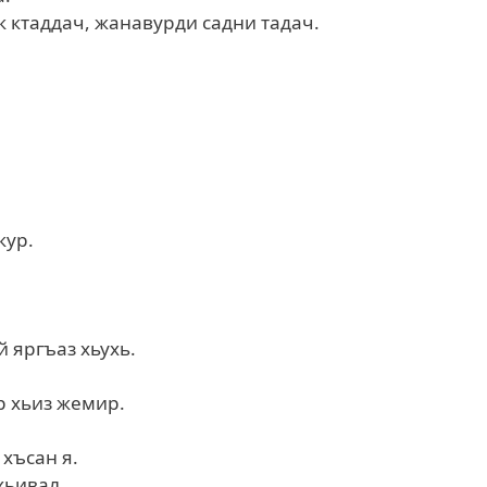
 ктаддач, жанавурди садни тадач.
кур.
 яргъаз хьухь.
р хьиз жемир.
хъсан я.
хьивал.