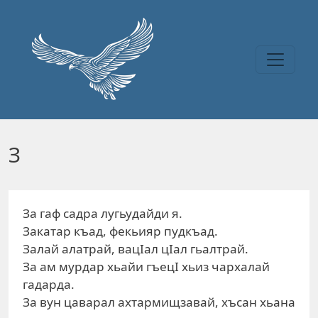
Перейти к основному содержанию
З
За гаф садра лугьудайди я.
Закатар къад, фекьияр пудкъад.
Залай алатрай, вацIал цIал гьалтрай.
За ам мурдар хьайи гъецI хьиз чархалай
гадарда.
За вун цаварал ахтармищзавай, хъсан хьана