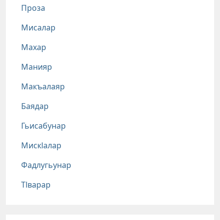
Проза
Мисалар
Махар
Манияр
Макъалаяр
Баядар
Гьисабунар
Мискlалар
Фадлугьунар
Тlварар