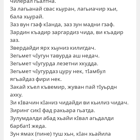
чилерал гьалтна.
За лагьанай свас кьуран, лагьиачир хьи,
бала хьурай.
Заз вун гзаф кIанда, заз зун мадни гзаф.
Зардин къадир заргардиз чида, ви къадир
заз.
Звердайди ярх хьуниз килигдач.
Зегьмет чIугун тавурда аш недач.
Зегьмет чIугурда лезетни хкудда.
Зегьмет чIугурдаз цуру нек, тIамбул
ягъайдаз фири нек.
Закай хъел къвемир, жуван пай тIуьрдн
ахку.
Зи кIвачин кIаниз чидайди ви кьилиз чидач.
Зиринг сикI фад ракьара гьатда.
Зулумдалди абад хьайи кIвал агьдалди
барбатI жеда.
Зун ямах (пине) туш хьн, кIан хьайила