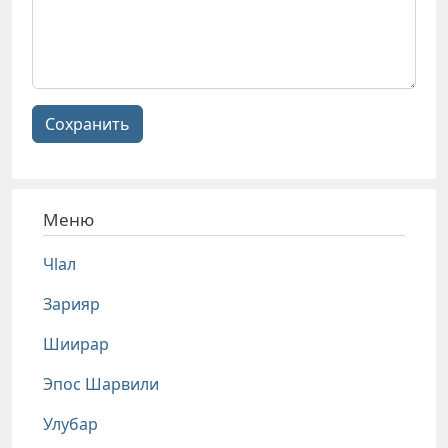
Сохранить
Меню
Чlал
Зарияр
Шиирар
Эпос Шарвили
Улубар