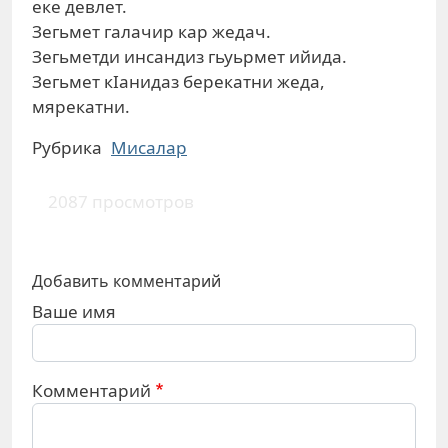
еке девлет.
Зегьмет галачир кар жедач.
Зегьметди инсандиз гьуьрмет ийида.
Зегьмет кIанидаз берекатни жеда,
мярекатни.
Рубрика
Мисалар
2087 просмотров
Добавить комментарий
Ваше имя
Комментарий