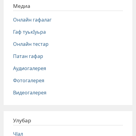
Медиа
Онлайн гафалаг
Гаф туькIуьра
Онлайн тестар
Патан гафар
Аудиогалерея
Фотогалерея
Видеогалерея
Улубар
Чlал