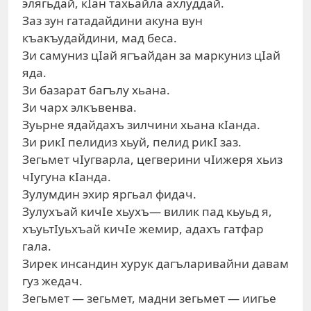
элягьдай, кIан тахьайла ахлуддай.
Заз зун гатадайдини акуна вун
къакъудайдини, мад беса.
Зи самуниз цIай ягъайдан за маркуниз цIай
яда.
Зи базарат багълу хьана.
Зи чарх элкъвенва.
Зуьрне ядайдахъ зилчини хьана кIанда.
Зи рикI пелидиз хьуй, пелид рикI заз.
Зегьмет чIугварла, цегверини чIижеря хьиз
чIугуна кIанда.
Зулумдин эхир яргьал фидач.
Зулухъай кичIе хьухъ— вилик пад кьуьд я,
хъуьтIуьхъай кичIе жемир, адахъ гатфар
гала.
Зирек инсандин хурук дагъларивайни давам
гуз жедач.
Зегьмет — зегьмет, мадни зегьмет — иигье