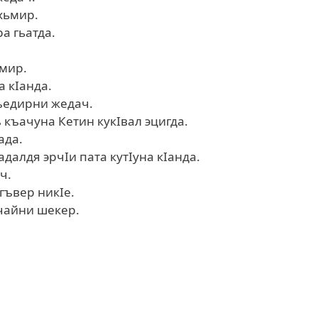
хьмир.
а гьатда.
имир.
 кIанда.
ъедирни жедач.
 къачуна Кетин кукIвал эцигда.
ада.
далдя эрчIи пата кутIуна кIанда.
ч.
гъвер никIе.
чайни шекер.