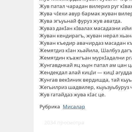
Жув патал чарадан вилериз руг кIва
Жува чIехи авур бармак жуван вилер
Жува эгъуьнай фуруз жув аватда.
Жуваз дакIан кIвалах масадазни ий
Жуван кендирагъ, жуван нерал хьана
Жуван къедир авачирдаз масадан к
Жемятдиз кIан хьайила, Шалбуз дагъ
Жемятдин къажгъан муркIадални рг
Жунгавднкай яц хьун патал ам цан ца
Жендекдал алай кицIи — кицI агудда
Жунгав векIиник вердишда, тай кьуь
Жегьилриз шадвилер, кьуьзуьбуруз 
Жув гатайдаз жува кIас це.
Рубрика
Мисалар
2034 просмотра