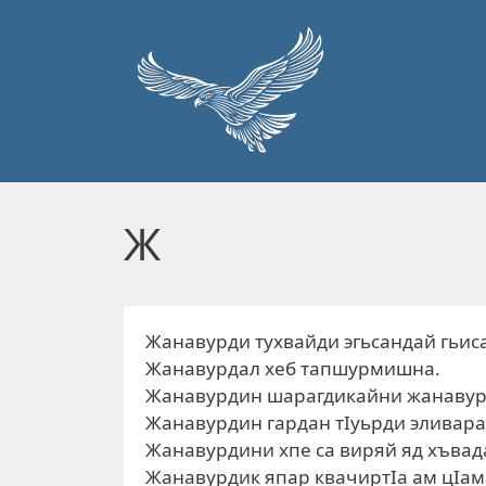
Перейти к основному содержанию
Ж
Жанавурди тухвайди эгьсандай гьис
Жанавурдал хеб тапшурмишна.
Жанавурдин шарагдикайни жанавур
Жанавурдин гардан тIуьрди эливара
Жанавурдини хпе са виряй яд хъвад
Жанавурдик япар квачиртIа ам цIам