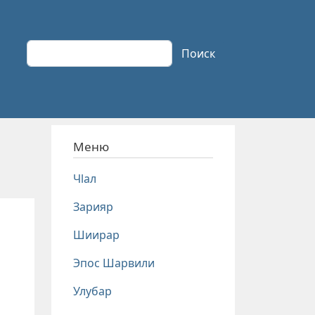
Поиск
Поиск
Меню
Чlал
Зарияр
Шиирар
Эпос Шарвили
Улубар