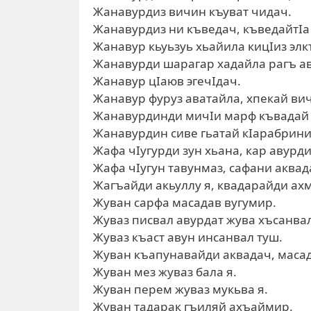
Жанавурдиз вичин къуват чидач.
Жанавурдиз ни къведач, къведайтIа 
Жанавур кьуьзуь хьайила кицIиз элк
Жанавурди шарагар хадайла рагъ ав
Жанавур цIаюв эгечIдач.
Жанавур фуруз аватайла, хпекай вич
Жанавурдинди мичIи марф къвадай 
Жанавурдин сиве гьатай кIарабрини
Жафа чIугурди зун хьана, кар авурди
Жафа чIугун тавунмаз, сафани аквад
Жагъайди акьуллу я, квадарайди ах
Жуван сарфа масадав вугумир.
Жуваз писвал авурдат жува хъсанвал
Жуваз къаст авун инсанвал туш.
Жуван къапунавайди аквадач, масад
Жуван мез жуваз бала я.
Жуван перем жуваз мукьва я.
Жуван тадарак гъиляй ахъаймир.