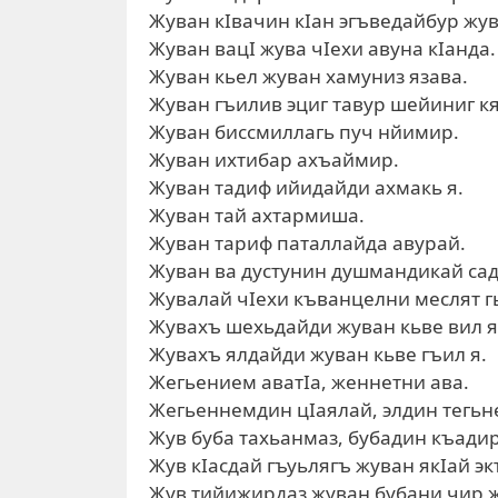
Жуван кIвачин кIан эгъведайбур жув
Жуван вацI жува чIехи авуна кIанда.
Жуван кьел жуван хамуниз язава.
Жуван гъилив эциг тавур шейиниг к
Жуван биссмиллагь пуч нйимир.
Жуван ихтибар ахъаймир.
Жуван тадиф ийидайди ахмакь я.
Жуван тай ахтармиша.
Жуван тариф паталлайда авурай.
Жуван ва дустунин душмандикай сад 
Жувалай чIехи къванцелни меслят г
Жувахъ шехьдайди жуван кьве вил я
Жувахъ ялдайди жуван кьве гъил я.
Жегьением аватIа, женнетни ава.
Жегьеннемдин цIаялай, элдин тегьне
Жув буба тахьанмаз, бубадин къади
Жув кIасдай гъуьлягъ жуван якIай эк
Жув тийижирдаз жуван бубани чир 