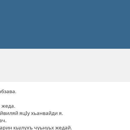
абзава.
 жеда.
йвиляй яцIу хьанвайди я.
ач.
арин кьулухъ чуьнуьх жедай.