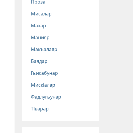
Проза
Мисалар
Махар
Манияр
Макъалаяр
Баядар
Гьисабунар
Мискlалар
Фадлугьунар
Тlварар