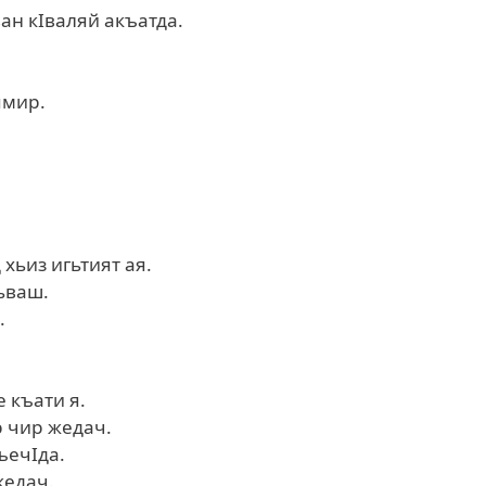
ан кIваляй акъатда.
ямир.
хьиз игьтият ая.
ьваш.
.
 къати я.
р чир жедач.
ъечIда.
жедач.