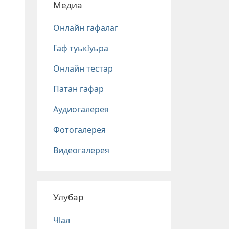
Медиа
Онлайн гафалаг
Гаф туькIуьра
Онлайн тестар
Патан гафар
Аудиогалерея
Фотогалерея
Видеогалерея
Улубар
Чlал