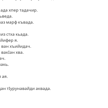
ада хпер тадачир.
ъведа.
аз марф къвада.
из стха кьада.
йифер я.
 ван хъийидач.
 вакIан хва.
ач.
макь.
 ая.
ан тIурунавайди аквада.