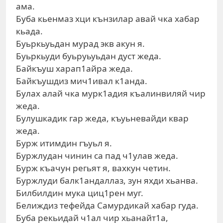
ама.
Буба кьенмаз хци кънзилар авай чка хабар
кьада.
Буьркьуьдан мурад экв акун я.
Буьркьуди буьруьуьдан дуст жеда.
Байкъуш харап1айра жеда.
Байкъушдиз мич1ивал к1анда.
Булах алай чка мурк1адия къалинвиляй чир
жеда.
Булушкадик гар жеда, къуьневайди квар
жеда.
Бурж итимдин гъуьл я.
Буржлудан чинин са пад ч1улав жеда.
Бурж къачун регьят я, вахкун четин.
Буржлуди балк1андаллаз, зун яхди хьанва.
Билбилдин мука циц1рен муг.
Белиждиз тефейда Самурдикай хабар гуда.
Буба рекьидай ч1ал чир хьанайт1а,