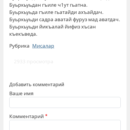
Буьркьуьдан гъиле ч1ут гьатна.
Буьркьуьда гъиле гьатайди ахъайдач.
Буьркьуьди садра аватай фуруз мад аватдач.
Буьркьуьди йикъалай йифиз хъсан
къекъведа.
Рубрика
Мисалар
2933 просмотра
Добавить комментарий
Ваше имя
Комментарий