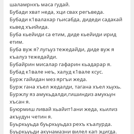
шаламрнхъ маса гудай.
Бубади хват неда, хци свах регъведа.
Бубади к1валахар гьисабда, дидеди садакай
кьвед хъийида.
Буба кьейиди са етим, диде кьейиди ирид
етим.
Буба вуж я? лугьуз тежедайди, диде вуж я
къалуз тежедайди.
Бубайрин мисалар гафарин кьадарар я.
Бубад к1вале неъ, халуд к1вале ксус.
Бурж гайидан мез яргъи жеда.
Бурж гана хъел жедалди, тагана хъел хьухь.
Буржлу яз амукьдалди,гишиндиз амукьун
хъсан я.
Буюрмиш ливай хьайит1ани жеда, кьилиз
акъудун четин я.
Буьркьуьда буьркьуьдаз рехъ къалурда.
Буьркьуьди акунамазни вилел кап эцигда.