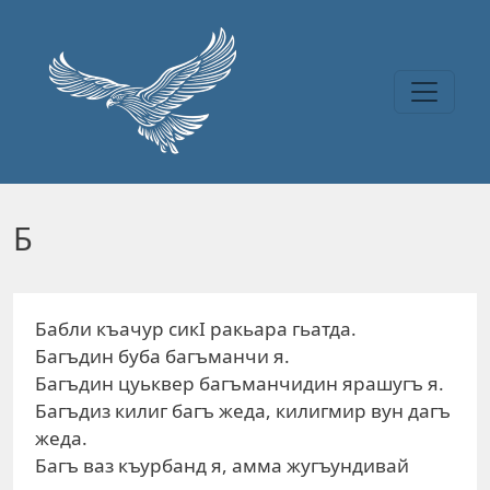
Перейти к основному содержанию
Б
Бабли къачур сикI ракьара гьатда.
Багъдин буба багъманчи я.
Багъдин цуьквер багъманчидин ярашугъ я.
Багъдиз килиг багъ жеда, килигмир вун дагъ
жеда.
Багъ ваз къурбанд я, амма жугъундивай