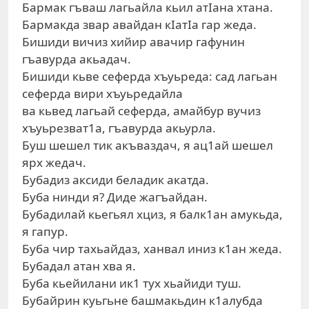
Бармак гъваш лагьайла кьил атIана хтана.
Бармакда звар авайдан кIатIа гар жеда.
Бишиди вичиз хийир авачир гафунин
гъавурда акьадач.
Бишиди кьве сеферда хъуьреда: сад лагьан
сеферда вири хъуьредайла
ва кьвед лагьай сеферда, амайбур вучиз
хъуьрезват1а, гъавурда акьурла.
Буш шешел тик акъваздач, я ац1ай шешел
ярх жедач.
Бубадиз аксиди беладик акатда.
Буба нинди я? Диде жагъайдан.
Бубадилай кьегьял хциз, я балк1ан амукьда,
я гапур.
Буба чир тахьайдаз, ханвал иниз к1ан жеда.
Бубадал атан хва я.
Буба кьейилани ик1 тух хьайиди туш.
Бубайрин куьгьне башмакьдин к1алубда