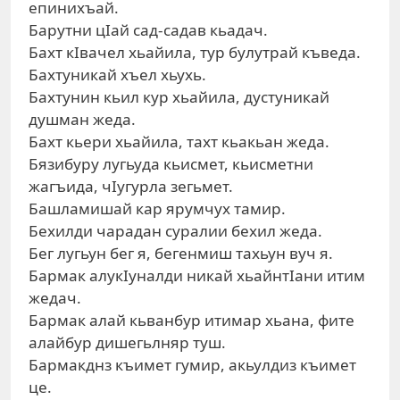
епинихъай.
Барутни цIай сад-садав кьадач.
Бахт кIвачел хьайила, тур булутрай къведа.
Бахтуникай хъел хьухь.
Бахтунин кьил кур хьайила, дустуникай
душман жеда.
Бахт кьери хьайила, тахт кьакьан жеда.
Бязибуру лугьуда кьисмет, кьисметни
жагъида, чIугурла зегьмет.
Башламишай кар ярумчух тамир.
Бехилди чарадан суралии бехил жеда.
Бег лугьун бег я, бегенмиш тахьун вуч я.
Бармак алукIуналди никай хьайнтIани итим
жедач.
Бармак алай кьванбур итимар хьана, фите
алайбур дишегьлняр туш.
Бармакднз къимет гумир, акьулдиз къимет
це.