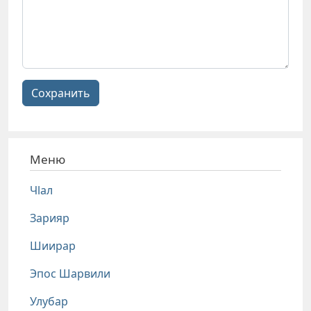
Сохранить
Меню
Чlал
Зарияр
Шиирар
Эпос Шарвили
Улубар