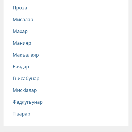
Проза
Мисалар
Махар
Манияр
Макъалаяр
Баядар
Гьисабунар
Мискlалар
Фадлугьунар
Тlварар