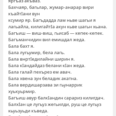
яргъаз акъваз.
Бахчаяр, багьлар, жумар-анарар вири
къайтIани вун
ксумир яр. Багъдадда лам ньве шагьи я
лагьайла, килигайтIа акун кьве шагьн хьана.
Багъиш — виш-виш, гьисаб — кепек-кепек.
Багъманчидин вил емишдал жеда.
Бала бахт я.
Бала лугьумир, бела лагь.
Бала внртIедилайни ширин я.
Бала кIандайдаз белани кIан жеда.
Бала галай пехърез ем авач.
Бала хвена зун беладик акатна.
Бала вердишарзава зи гьунаррик
хуькуьрмир.
Багъиш авур балкIандин сарариз килигдач.
БалхIан це лугьуз жегьилди, руш це лугьуз
кьуьзуьди къведа.