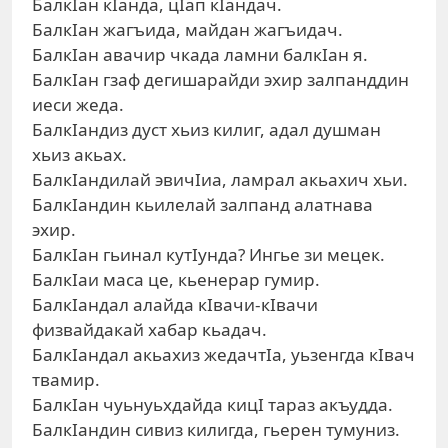
БалкIан кIанда, цIап кIандач.
БалкIан жагъида, майдан жагъидач.
БалкIан авачир чкада ламни балкIан я.
БалкIан гзаф дегишарайди эхир залпанддин
иеси жеда.
БалкIандиз дуст хьиз килиг, адал душман
хьиз акьах.
БалкIандилай эвичIиа, ламрал акьахич хьи.
БалкIандин кьилелай залпанд алатнава
эхир.
БалкIан гьинал кутIунда? Ингье зи мецек.
БалкIаи маса це, кьенерар гумир.
БалкIандал алайда кIвачи-кIвачи
физвайдакай хабар кьадач.
БалкIандал акьахиз жедачтIа, уьзенгда кIвач
твамир.
БалкIан чуьнуьхдайда кицI тараз акъудда.
БалкIандин сивиз килигда, гьерен тумуниз.