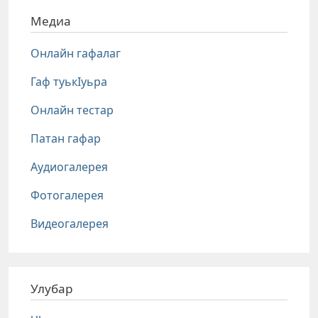
Медиа
Онлайн гафалаг
Гаф туькIуьра
Онлайн тестар
Патан гафар
Аудиогалерея
Фотогалерея
Видеогалерея
Улубар