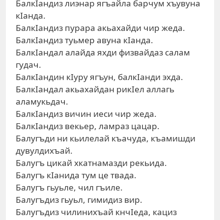
БалкIандиз лиэнар ягъайла барчум хъувуна
кIанда.
БалкIандиз пурара акьахайди чир жеда.
БалкIандиз туьмер авуна кIанда.
БалкIандал алайда яхди физвайдаз салам
гудач.
БалкIандин кIуру ягъун, балкIанди эхда.
БалкIандал акьахайдан рикIел аллагь
аламукьдач.
БалкIандиз вичин иеси чир жеда.
БалкIандиз векьер, ламраз цацар.
Балугъди ни кьилелай къачуда, къамишди
дувулдихъай.
Балугъ цикай хкатнамазди рекьида.
Балугъ кIанида тум це твада.
Балугъ гьуьле, чил гъиле.
Балугъдиз гьуьл, гимидиз вир.
Балугъдиз чилинихъай кнчIеда, кациз