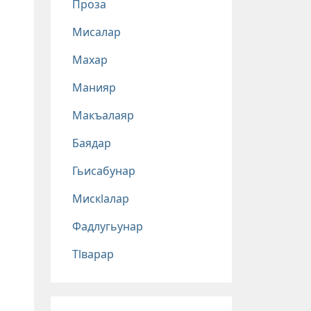
Проза
Мисалар
Махар
Манияр
Макъалаяр
Баядар
Гьисабунар
Мискlалар
Фадлугьунар
Тlварар