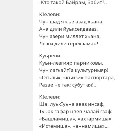
-Кто такой Байрам, Забит?..
КIелеви:
Чун шад я къе азад хьана,
Ана дили йуьксекдаваз.
Чун азери миллет хьана,
Лезги дили герекзамач!..
Куьреви:
Куьн-лезгияр парниковы,
Чун лагьайтIа культурныяр!
«Огълы», «къизи» паспортара,
Разве не так: субут ая!..
КIелеви:
Ша, луькIуьна аваз инсаф,
Туьрк гафар цвев-чалай гзаф:
«Башламиша», «ахтармиша»,
«Истемиша», «аннамиша»…