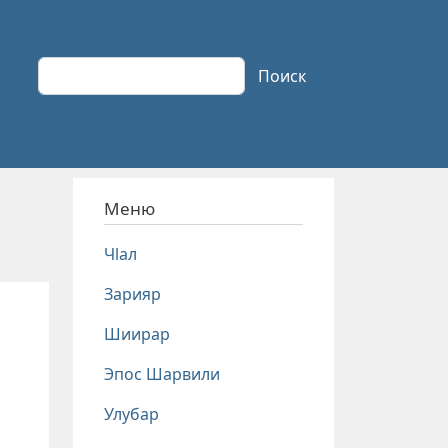
Поиск
Поиск
Меню
Чlал
Зарияр
Шиирар
Эпос Шарвили
Улубар