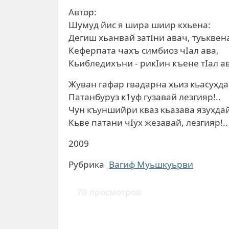
Автор:
Шумуд йис я шира шиир кхьена:
Дегиш хьанвай затIни авач, туьквен
Кеферпата чахъ симбиоз чIал ава,
Кьибледихъни - рикIин къене тIал а
Жуван гафар гвадарна хьиз кьасухд
Патанбуруз к1уф гузавай лезгияр!..
Чун къуншийри кваз кьазава язухдай
Кьве патани чIух жезавай, лезгияр!..
2009
Рубрика
Вагиф Муьшкуьрви
70 просмотров