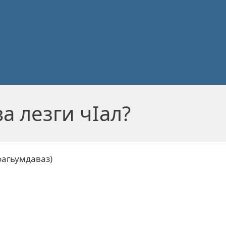
а лезги чIал?
агьумдаваз)