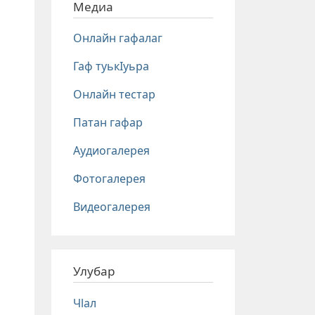
Медиа
Онлайн гафалаг
Гаф туькIуьра
Онлайн тестар
Патан гафар
Аудиогалерея
Фотогалерея
Видеогалерея
Улубар
Чlал