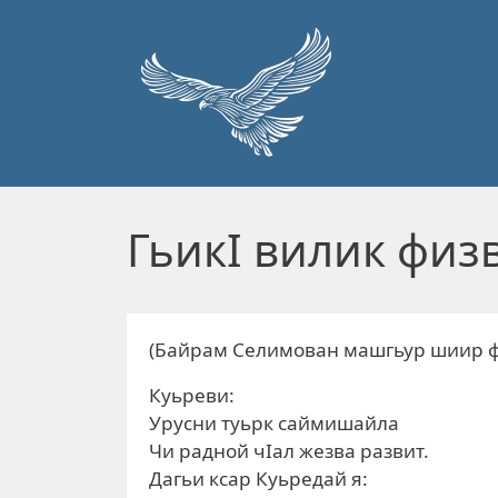
Перейти к основному содержанию
ГьикI вилик физв
(Байрам Селимован машгьур шиир ф
Куьреви:
Урусни туьрк саймишайла
Чи радной чIал жезва развит.
Дагьи ксар Куьредай я: