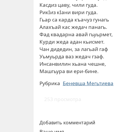
Касдиз цаву, чили гуда.
РикIиз кIани вири гуда.
Гьар са карда къачуз гунагь
Алахъай кас жедач панагь.
Фад квадарна авай гьуьрмет,
Курди жеда адан кьисмет.
Чан дидедин, за лагьай гаф
Уьмуьрда ваз жедач гзаф.
Инсанвилин хьана чешне,
Машгьура ви ери-бине.
Рубрика
Беневша Мегьтиева
253 просмотра
Добавить комментарий
Ваше имя