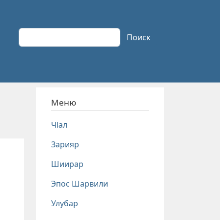
Поиск
Поиск
Меню
Чlал
Зарияр
Шиирар
Эпос Шарвили
Улубар