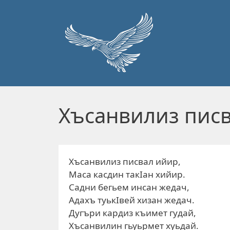
Перейти к основному содержанию
Хъсанвилиз пис
Хъсанвилиз писвал ийир,
Маса касдин такIан хийир.
Садни бегьем инсан жедач,
Адахъ туькIвей хизан жедач.
Дугъри кардиз къимет гудай,
Хъсанвилин гьуьрмет хуьдай.