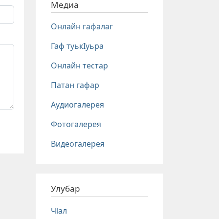
Медиа
Онлайн гафалаг
Гаф туькIуьра
Онлайн тестар
Патан гафар
Аудиогалерея
Фотогалерея
Видеогалерея
Улубар
Чlал