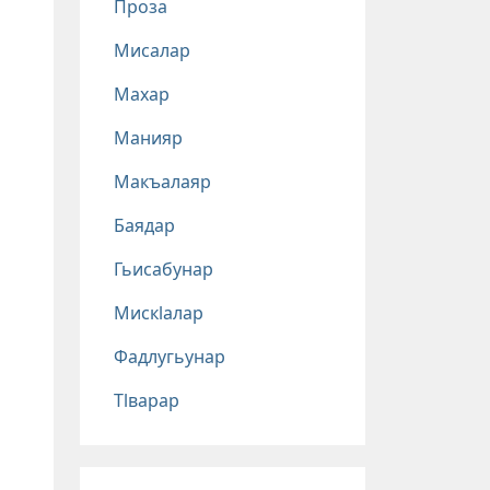
Проза
Мисалар
Махар
Манияр
Макъалаяр
Баядар
Гьисабунар
Мискlалар
Фадлугьунар
Тlварар