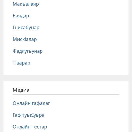
Макъалаяр
Баядар
Гьисабунар
Мискlалар
Фадлугьунар
Тlварар
Медиа
Онлайн гафалаг
Гаф туькIуьра
Онлайн тестар