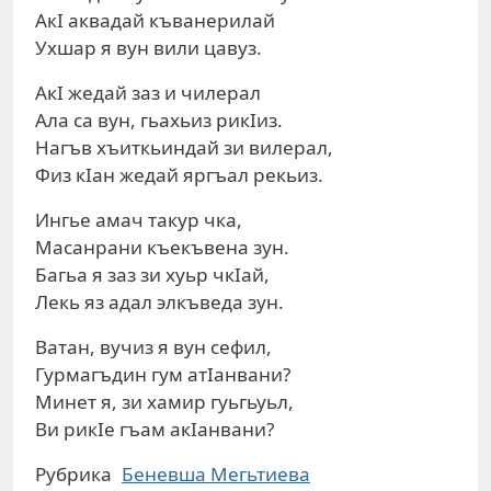
АкI аквадай къванерилай
Ухшар я вун вили цавуз.
АкI жедай заз и чилерал
Ала са вун, гьахьиз рикIиз.
Нагъв хъиткьиндай зи вилерал,
Физ кIан жедай яргъал рекьиз.
Ингье амач такур чка,
Масанрани къекъвена зун.
Багьа я заз зи хуьр чкIай,
Лекь яз адал элкъведа зун.
Ватан, вучиз я вун сефил,
Гурмагъдин гум атIанвани?
Минет я, зи хамир гуьгьуьл,
Ви рикIе гъам акIанвани?
Рубрика
Беневша Мегьтиева