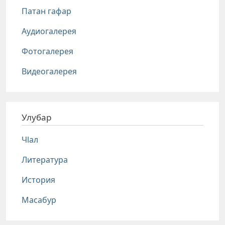
Патан гафар
Аудиогалерея
Фотогалерея
Видеогалерея
Улубар
Чlал
Литература
История
Масабур