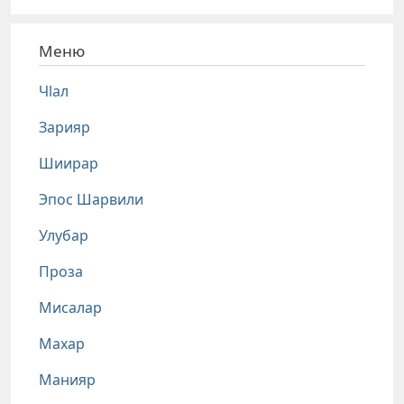
Меню
Чlал
Зарияр
Шиирар
Эпос Шарвили
Улубар
Проза
Мисалар
Махар
Манияр