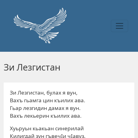
Перейти к основному содержанию
Зи Лезгистан
Зи Лезгистан, булах я вун,
Вахъ гьамга цин къилих ава.
Гьар лезгидин дамах я вун.
Вахъ лекьерин къилих ава.
Хуьруьн кьакьан синерилай
Килигдай зун гъвечIи чIавуз.