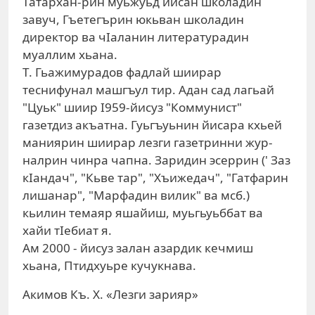
Татархан-рин муьжуьд йисан школадин
завуч, Гъетегърин юкьван школадин
директор ва чIаланин литературадин
муаллим хьана.
Т. Гьажимурадов фадлай шиирар
теснифунал машгъул тир. Адан сад лагьай
"Цуьк" шиир I959-йисуз "Коммунист"
газетдиз акъатна. Гуьгъуьнин йисара кхьей
маниярин шиирар лезги газетринни жур-
налрин чинра чапна. Заридин эсеррин (' Заз
кIандач", "Кьве тар", "Хъижедач", "Гатфарин
лишанар", "Марфадин вилик" ва мсб.)
кьилин темаяр яшайиш, муьгьуьббат ва
хайи тIебиат я.
Ам 2000 - йисуз залан азардик кечмиш
хьана, Птидхуьре кучукнава.
Акимов Къ. Х. «Лезги зарияр»