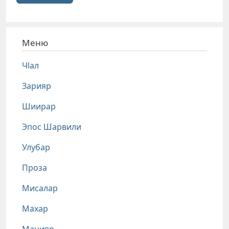
Меню
Чlал
Зарияр
Шиирар
Эпос Шарвили
Улубар
Проза
Мисалар
Махар