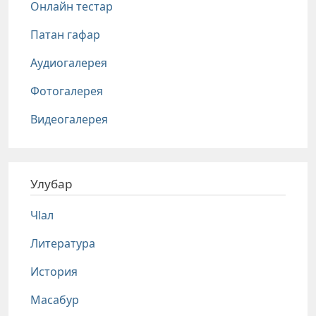
Онлайн тестар
Патан гафар
Аудиогалерея
Фотогалерея
Видеогалерея
Улубар
Чlал
Литература
История
Масабур