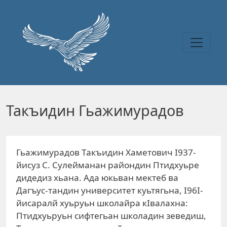
Перейти к основному содержанию
Такъидин Гьажимурадов
Гьажимурадов Такъидин Хаметович I937-
йисуз С. Сулейманан райондин Птидхуьре
дидедиз хьана. Ада юкьван мектеб ва
Дагъус-тандин университет куьтягьна, I96I-
йисаралй хуьруьн школайра кIвалахна:
Птидхуьруьн сифтегьан школадин зеведиш,