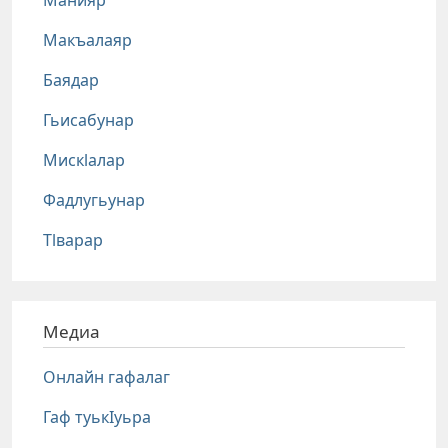
Манияр
Макъалаяр
Баядар
Гьисабунар
Мискlалар
Фадлугьунар
Тlварар
Медиа
Онлайн гафалаг
Гаф туькIуьра