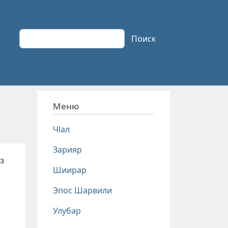
Поиск
Поиск
Меню
Чlал
Зарияр
з
Шиирар
Эпос Шарвили
Улубар