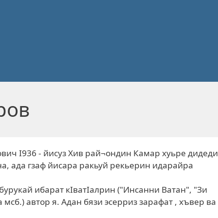
ров
вич I936 - йисуз Хив рай¬ондин Камар хуьре дидеди
а, ада гзаф йисара ракьуй рекьерин идарайра
урукай ибарат кIватIалрин ("Инсанни Ватан", "Зи
 мсб.) автор я. Адан бязи эсерриз зарафат , хъвер ва