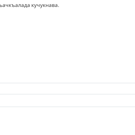
гьачкъалада кучукнава.