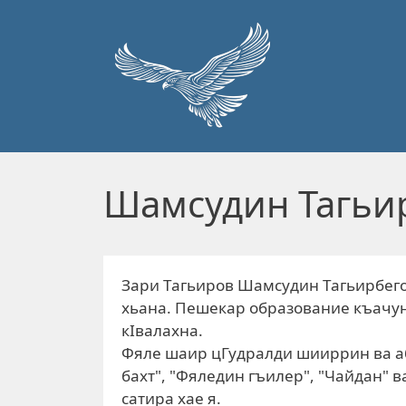
Перейти к основному содержанию
Шамсудин Тагьи
Зари Тагьиров Шамсудин Тагьирбего
хьана. Пешекар образование къачун
кIвалахна.
Фяле шаир цГудралди шииррин ва аб
бахт", "Фяледин гъилер", "Чайдан" ва
сатира хае я.