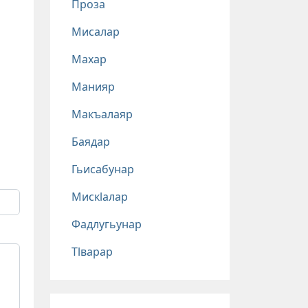
Проза
Мисалар
Махар
Манияр
Макъалаяр
Баядар
Гьисабунар
Мискlалар
Фадлугьунар
Тlварар