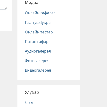
Медиа
Онлайн гафалаг
Гаф туькIуьра
Онлайн тестар
Патан гафар
Аудиогалерея
Фотогалерея
Видеогалерея
Улубар
Чlал