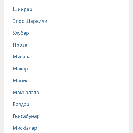
Шиирар
Эпос Шарвили
Улубар
Проза
Мисалар
Махар
Манияр
Макъалаяр
Баядар
Гьисабунар
Мискlалар