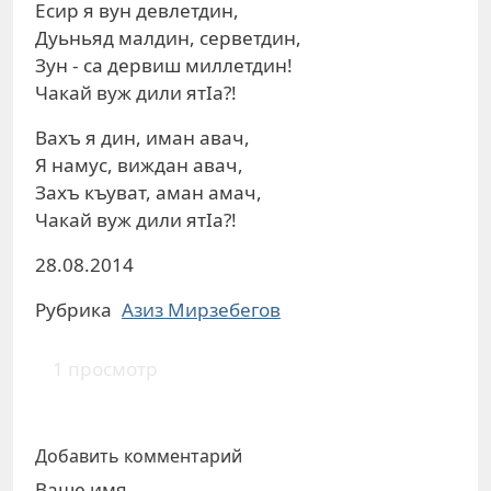
Есир я вун девлетдин,
Дуьньяд малдин, серветдин,
Зун - са дервиш миллетдин!
Чакай вуж дили ятІа?!
Вахъ я дин, иман авач,
Я намус, виждан авач,
Захъ къуват, аман амач,
Чакай вуж дили ятІа?!
28.08.2014
Рубрика
Азиз Мирзебегов
1 просмотр
Добавить комментарий
Ваше имя