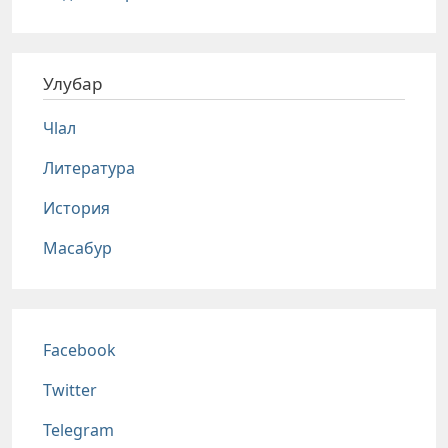
Улубар
Чlал
Литература
История
Масабур
Соц сети
Facebook
Twitter
Telegram