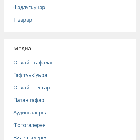
Фадлугьунар
Тlварар
Медиа
Онлайн гафалаг
Гаф туькIуьра
Онлайн тестар
Патан гафар
Аудиогалерея
Фотогалерея
Видеогалерея