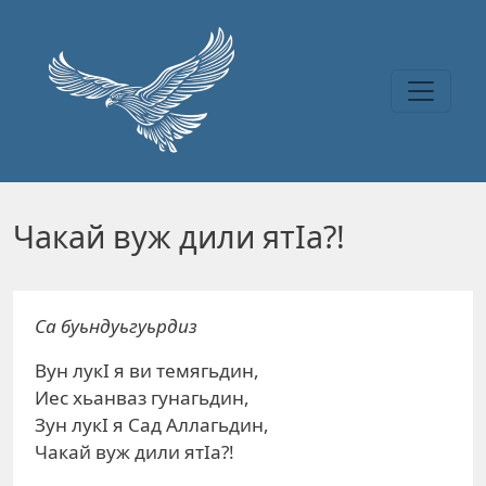
Перейти к основному содержанию
Чакай вуж дили ятІа?!
Са буьндуьгуьрдиз
Вун лукІ я ви темягьдин,
Иес хьанваз гунагьдин,
Зун лукІ я Сад Аллагьдин,
Чакай вуж дили ятІа?!