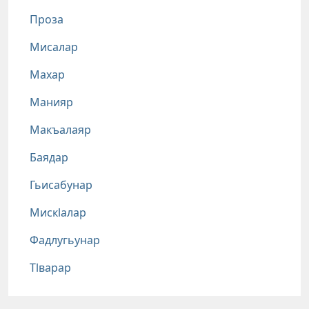
Проза
Мисалар
Махар
Манияр
Макъалаяр
Баядар
Гьисабунар
Мискlалар
Фадлугьунар
Тlварар