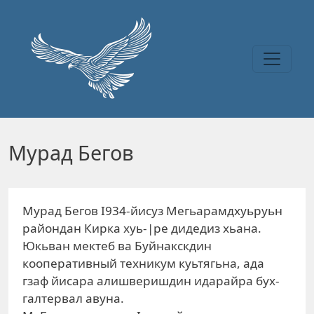
Перейти к основному содержанию
Мурад Бегов
Мурад Бегов I934-йисуз Мегьарамдхуьруьн
райондан Кирка хуь-|ре дидедиз хьана.
Юкьван мектеб ва Буйнакскдин
кооперативный техникум куьтягьна, ада
гзаф йисара алишверишдин идарайра бух-
галтервал авуна.