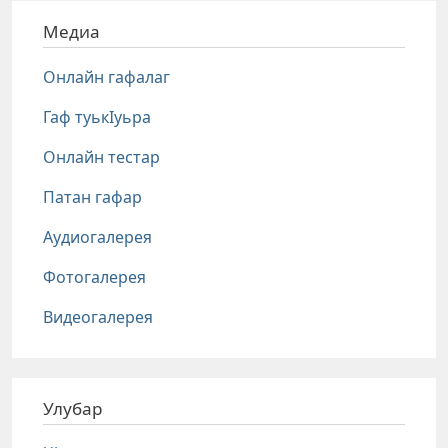
Медиа
Онлайн гафалаг
Гаф туькIуьра
Онлайн тестар
Патан гафар
Аудиогалерея
Фотогалерея
Видеогалерея
Улубар