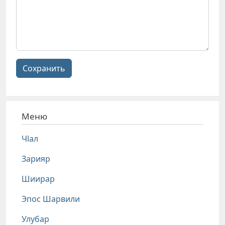
Сохранить
Меню
Чlал
Зарияр
Шиирар
Эпос Шарвили
Улубар