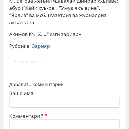
М. Бегова жегьил чIавалай шиирар кхьизва:
абур ("Хайи хуь-ре", "Умуд яхъ вине",
"Ярдиз" ва мсб. ) газетриз ва журналриз
акъатзава.
Акимов Къ. Х. «Лезги зарияр»
Рубрика
Зарияр
1 просмотр
Добавить комментарий
Ваше имя
Комментарий