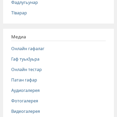
Фадлугьунар
Тlварар
Медиа
Онлайн гафалаг
Гаф туькIуьра
Онлайн тестар
Патан гафар
Аудиогалерея
Фотогалерея
Видеогалерея