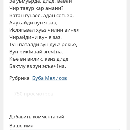
За уьмуьрда, диде, вавай
Чир тавур кар амани?
Ватан гуьзел, адан сегьер,
Ачухайди вун я заз,
Ислягьвал хуьз чилин винел
Чирайдини вун я заз.
Тун паталди зун дуьз рекье,
Вун рикIивай эгечIна.
Къе ви вилик, азиз диде,
Бахтлу яз зун экъечIна.
Рубрика
Буба Меликов
750 просмотров
Добавить комментарий
Ваше имя