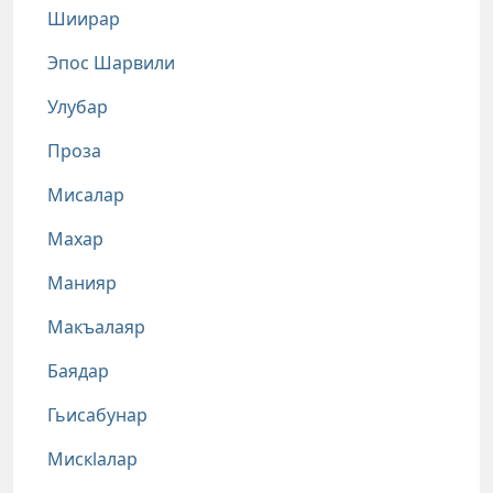
Шиирар
Эпос Шарвили
Улубар
Проза
Мисалар
Махар
Манияр
Макъалаяр
Баядар
Гьисабунар
Мискlалар