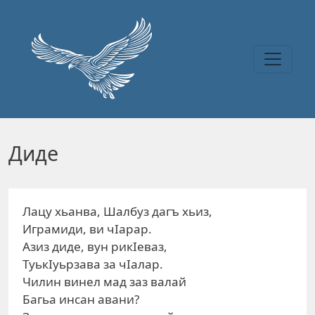
Перейти к основному содержанию
Диде
Лацу хьанва, Шалбуз дагъ хьиз,
Играмиди, ви чIарар.
Азиз диде, вун рикIеваз,
ТуькIуьрзава за чIалар.
Чилин винел мад заз валай
Багьа инсан авани?