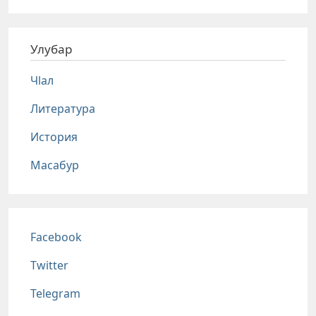
Улубар
Чlал
Литература
История
Масабур
Соц сети
Facebook
Twitter
Telegram