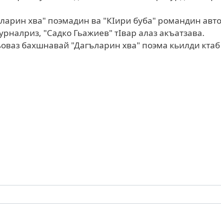
ларин хва" поэмадин ва "КIири буба" романдин авт
урналриз, "Садко Гьажиев" тIвар алаз акъатзава.
оваз бахшнавай "Дагъларин хва" поэма кьилди ктаб