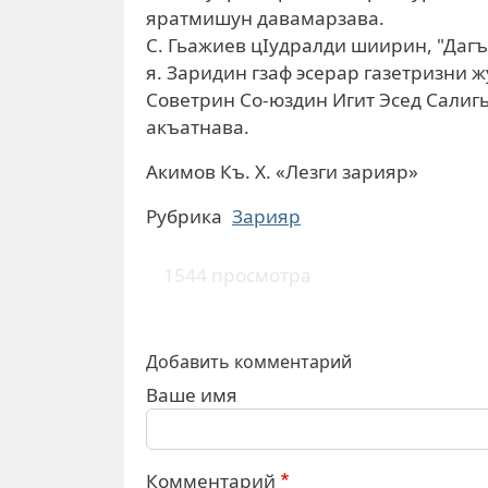
яратмишун давамарзава.
С. Гьажиев цIудралди шиирин, "Дагъ
я. Заридин гзаф эсерар газетризни ж
Советрин Со-юздин Игит Эсед Салигь
акъатнава.
Акимов Къ. Х. «Лезги зарияр»
Рубрика
Зарияр
1544 просмотра
Добавить комментарий
Ваше имя
Комментарий