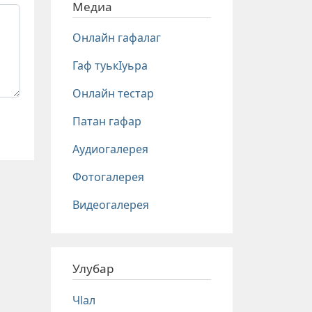
Медиа
Онлайн гафалаг
Гаф туькIуьра
Онлайн тестар
Патан гафар
Аудиогалерея
Фотогалерея
Видеогалерея
Улубар
Чlал