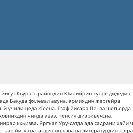
-йисуз Кьурагь райондин КIирийрин хуьре дидедиз
 ада Бакуда фялевал авуна, армиядин жергейра
ый училищеда кIелна. Гзаф йисара Пенза шегьерда
ковникдин чинда аваз, пенсия-диз экъечIна.
ирар кхьизва. Яргъал Уру-сатда ада садрани хайи ч
ач: гьар йисуз ватандиз хквезва ва литературдин эсер