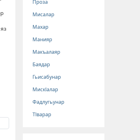
Проза
ор
Мисалар
Махар
 яз
Манияр
Макъалаяр
Баядар
Гьисабунар
Мискlалар
Фадлугьунар
Тlварар