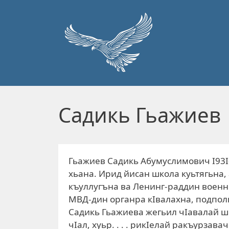
Перейти к основному содержанию
Садикь Гьажиев
Гьажиев Садикь Абумуслимович I93I
хьана. Ирид йисан школа куьтягьна,
къуллугъна ва Ленинг-раддин военн
МВД-дин органра кIвалахна, подпол
Садикь Гьажиева жегьил чIавалай ши
чIал, хуьр. . . . рикIелай ракъурзав