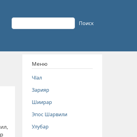
Поиск
Поиск
Меню
Чlал
Зарияр
Шиирар
Эпос Шарвили
Улубар
ил,
ар