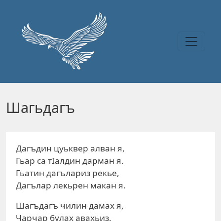
Перейти к основному содержанию
Шагьдагъ
Дагъдин цуьквер алван я,
Гьар са тIалдин дарман я.
Гьатин дагълариз рекье,
Дагълар лекьрен макан я.
Шагъдагъ чилин дамах я,
Чарчар булах авахьиз.