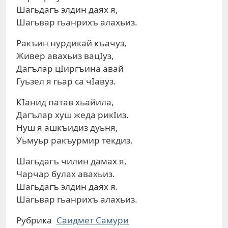
Шагьдагъ элдин даях я,
Шагьвар гьанрихъ алахьиз.
Ракъин нурдикай къачуз,
Живер авахьиз вацIуз,
Дагълар цIиргъина авай
Гуьзел я гьар са чIавуз.
КIанид патав хьайила,
Дагълар хуш жеда рикIиз.
Нуш я ашкъидиз дуьня,
Уьмуьр ракъурмир текдиз.
Шагьдагъ чилин дамах я,
Чарчар булах авахьиз.
Шагьдагъ элдин даях я.
Шагьвар гьанрихъ алахьиз.
Рубрика
Саидмет Самури