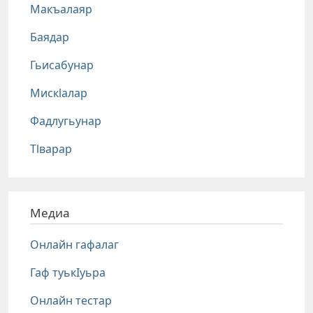
Макъалаяр
Баядар
Гьисабунар
Мискlалар
Фадлугьунар
Тlварар
Медиа
Онлайн гафалаг
Гаф туькIуьра
Онлайн тестар