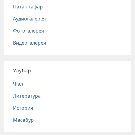
Патан гафар
Аудиогалерея
Фотогалерея
Видеогалерея
Улубар
Чlал
Литература
История
Масабур