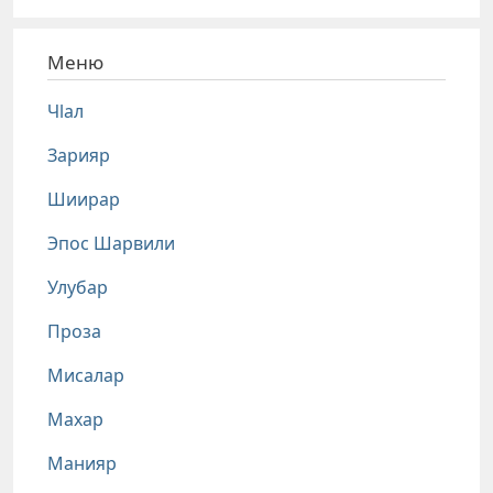
Меню
Чlал
Зарияр
Шиирар
Эпос Шарвили
Улубар
Проза
Мисалар
Махар
Манияр