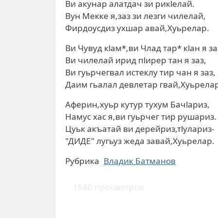
Ви акунар алатдач зи рикlелай.
Вун Мекке я,заз зи лезги чилелай,
Фирдоусдиз ухшар авай,Хуьрелар.
Ви Чувуд кlам*,ви Члад тар* кlан я за
Ви чилелай ирид пlирер тан я заз,
Ви гуьрчегвал истеклу тир чан я заз,
Даим гьалал девлетар гвай,Хуьрелар
Аферин,хуьр кутур тухум Бачlариз,
Намус хас я,ви гуьрчег тир рушариз.
Цуьк акъатай ви дерейриз,тlулариз-
"ДИДЕ" лугьуз жеда завай,Хуьрелар.
Рубрика
Влaдик Батманов
1580 просмотров