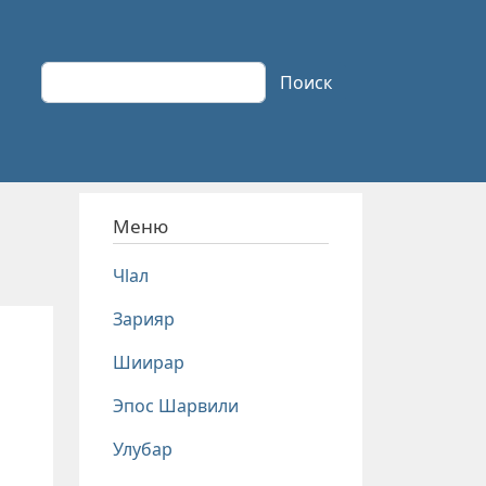
Поиск
Поиск
Меню
Чlал
Зарияр
Шиирар
Эпос Шарвили
Улубар