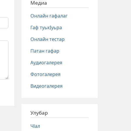
Медиа
Онлайн гафалаг
Гаф туькIуьра
Онлайн тестар
Патан гафар
Аудиогалерея
Фотогалерея
Видеогалерея
Улубар
Чlал