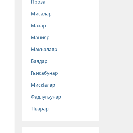
Проза
Мисалар
Махар
Манияр
Макъалаяр
Баядар
Гьисабунар
Мискlалар
Фадлугьунар
Тlварар