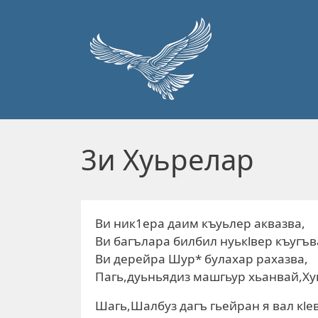
Перейти к основному содержанию
3и Хуьрелар
Ви ник1ера даим къуьлер аквазва,
Ви багълара билбил нуькlвер къугъв
Ви дерейра Шур* булахар рахазва,
Пагь,дуьньядиз машгьур хьанвай,Ху
Шагь,Шалбуз дагъ гьейран я вал кlе