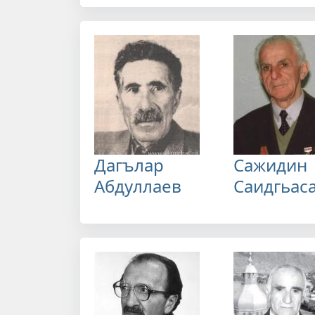
Дагълар
Сажидин
Абдуллаев
Саидгьас