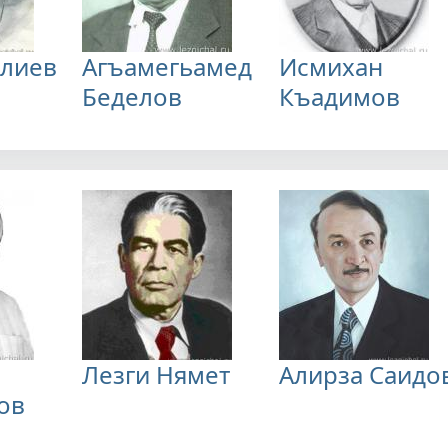
алиев
Агъамегьамед
Исмихан
Беделов
Къадимов
Лезги Нямет
Алирза Саидо
ов