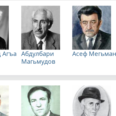
 Агъа
Абдулбари
Асеф Мегьма
Магьмудов