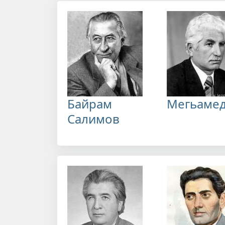
Байрам
Мегьамед
Салимов