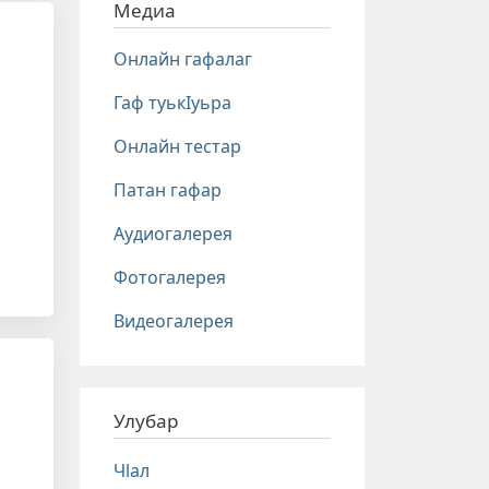
Медиа
Онлайн гафалаг
Гаф туькIуьра
Онлайн тестар
Патан гафар
н
Аудиогалерея
Фотогалерея
Видеогалерея
Улубар
Чlал