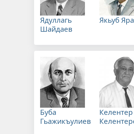
Ядуллагь
Якьуб Яр
Шайдаев
Буба
Келентер
Гьажикъулиев
Келентер