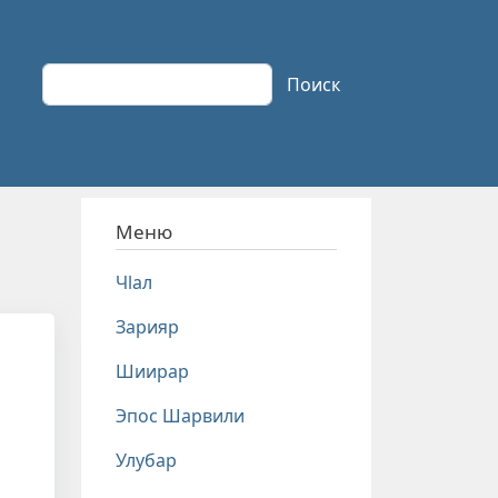
Поиск
Поиск
Меню
Чlал
Зарияр
Шиирар
Эпос Шарвили
Улубар