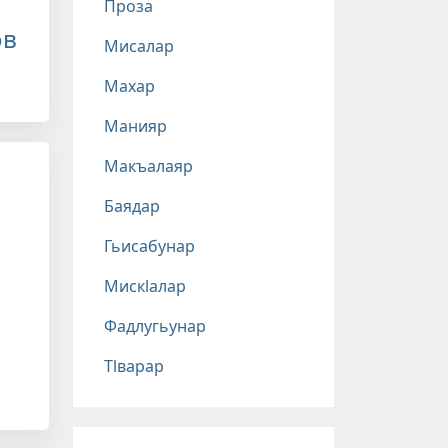
Проза
ов
Мисалар
Махар
Манияр
Макъалаяр
Баядар
Гьисабунар
Мискlалар
Фадлугьунар
Тlварар