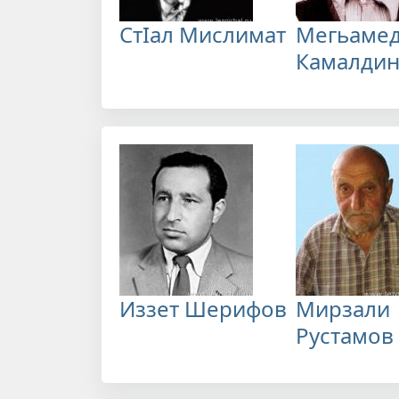
СтIал Мислимат
Мегьаме
Камалди
Иззет Шерифов
Мирзали
Рустамов