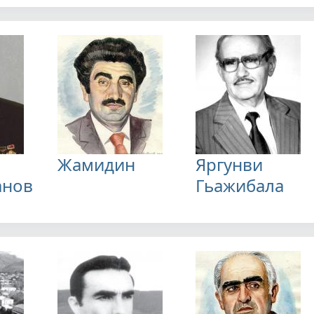
Жамидин
Яргунви
анов
Гьажибала