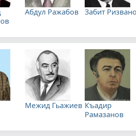
д
Абдул Ражабов
Забит Ризван
нов
Межид Гьажиев
Къадир
Рамазанов