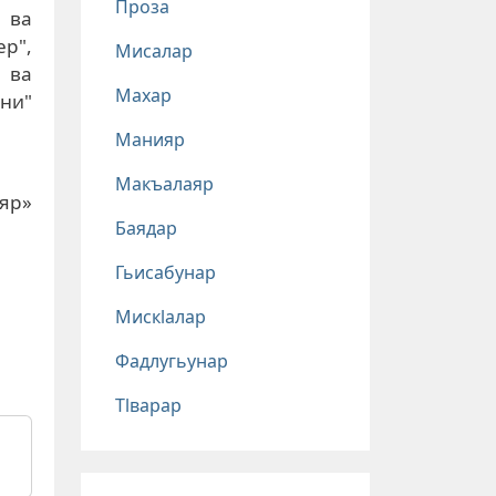
Проза
 ва
р",
Мисалар
" ва
Махар
ани"
Манияр
Макъалаяр
ияр»
Баядар
Гьисабунар
Мискlалар
Фадлугьунар
Тlварар