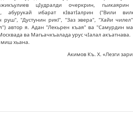
ажикъулиев цIудралди очеркрин, гьикаярин
н, абурукай ибарат кIватIалрин ("Вили виле
 руш", "Дустунин рикl", "Заз эвера", "Хайи чилел
л") автор я. Адан "Лекьрен къая" ва "Самурдин м
Москвада ва Магьачкъалада урус чIалал акъатнава.
чмиш хьана.
Акимов Къ. Х. «Лезги зар