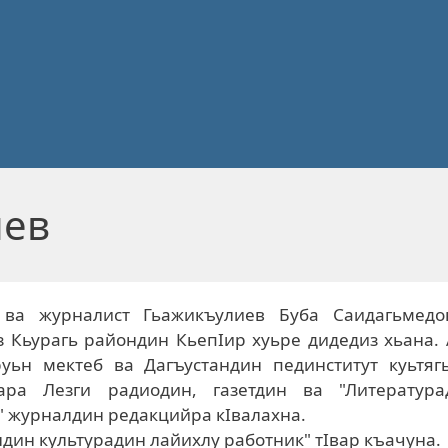
иев
 ва журналист Гьажикъулиев Буба Саидагьмедо
з Кьурагь райондин КьепIир хуьре дидедиз хьана.
уьн мектеб ва Дагъустандин пединститут куьтягь
ара Лезги радиодин, газетдин ва "Литература
" журналдин редакцийра кIвалахна.
ндин культурадин лайихлу работник" тIвар къачуна.