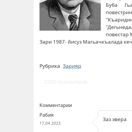
Буба Гь
повестри
"Къаридин
"Дегьнеда
повестар 
Зари 1987- йисуз Магьачкъалада ке
Рубрика
Зарияр
2250 просмотров
Комментарии
Рабия
Заз эвера
17.04.2023