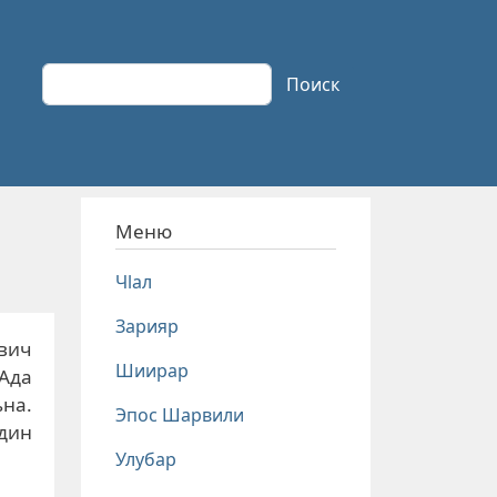
Поиск
Поиск
Меню
Чlал
Зарияр
вич
Шиирар
 Ада
на.
Эпос Шарвили
дин
Улубар