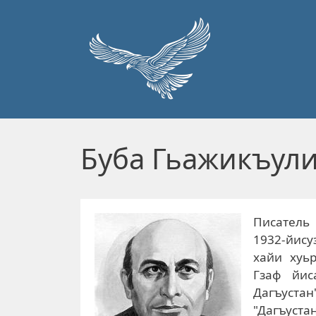
Перейти к основному содержанию
Буба Гьажикъул
Писатель
1932-йису
хайи хуьр
Гзаф йис
Дагъустан
"Дагъуста