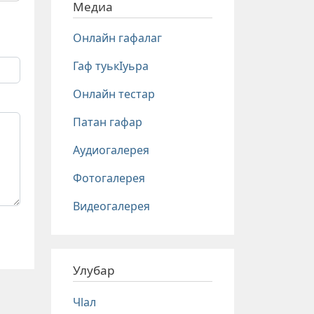
Медиа
Онлайн гафалаг
Гаф туькIуьра
Онлайн тестар
Патан гафар
Аудиогалерея
Фотогалерея
Видеогалерея
Улубар
Чlал