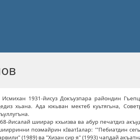
мов
 Исмихан 1931-йисуз Докъузпара райондин Гъепц
едиз хьана. Ада юкьван мектеб куьтягьна, Совет
ъуллугъна.
68-йисалай шиирар кхьизва ва абур печатдиз акъу
шиирринни поэмайрин кIватIалар: '"Пебиатдин сег
арвили" (1989) ва "Хизан сир я" (1993) чапдай акъатн