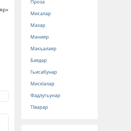
Проза
ияр»
Мисалар
Махар
Манияр
Макъалаяр
Баядар
Гьисабунар
Мискlалар
Фадлугьунар
Тlварар