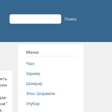
Поиск
Поиск
Меню
Чlал
Зарияр
егъ
Шиирар
рин
Эпос Шарвили
дза-
Улубар
ьне"
а.