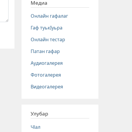
Медиа
Онлайн гафалаг
Гаф туькIуьра
Онлайн тестар
Патан гафар
Аудиогалерея
Фотогалерея
Видеогалерея
Улубар
Чlал