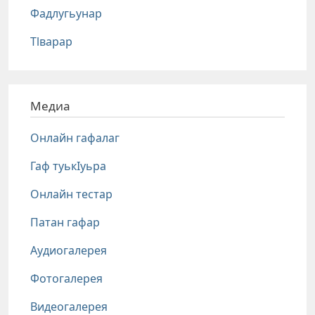
Фадлугьунар
Тlварар
Медиа
Онлайн гафалаг
Гаф туькIуьра
Онлайн тестар
Патан гафар
Аудиогалерея
Фотогалерея
Видеогалерея