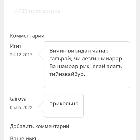
4736 просмотров
Комментарии
Игит
Вичин виридан чанар
24.12.2017
сагърай, чи лезги шииарар
Ва шаирар рик1елай алагъ
тийизвайбур.
tairova
прикольно
05.05.2022
Добавить комментарий
Ваше имя