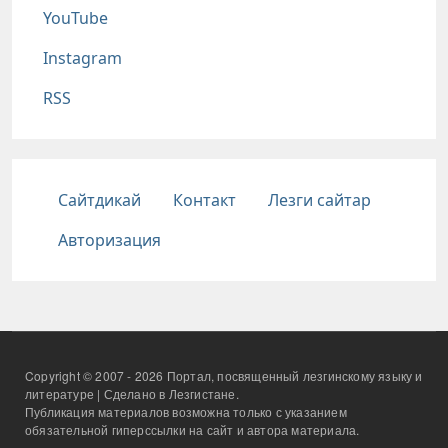
YouTube
Instagram
RSS
Подвал
Сайтдикай
Контакт
Лезги сайтар
Авторизация
Copyright © 2007 - 2026 Портал, посвященный лезгинскому языку и
литературе | Сделано в Лезгистане.
Публикация материалов возможна только с указанием
обязательной гиперссылки на сайт и автора материала.