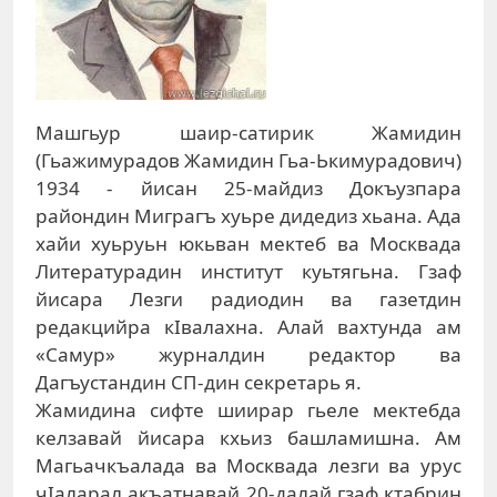
Машгьур шаир-сатирик Жамидин
(Гьажимурадов Жамидин Гьа-Ькимурадович)
1934 - йисан 25-майдиз Докъузпара
райондин Миграгъ хуьре дидедиз хьана. Ада
хайи хуьруьн юкьван мектеб ва Москвада
Литературадин институт куьтягьна. Гзаф
йисара Лезги радиодин ва газетдин
редакцийра кIвалахна. Алай вахтунда ам
«Самур» журналдин редактор ва
Дагъустандин СП-дин секретарь я.
Жамидина сифте шиирар гьеле мектебда
келзавай йисара кхьиз башламишна. Ам
Магьачкъалада ва Москвада лезги ва урус
чIаларал акъатнавай 20-далай гзаф ктабрин