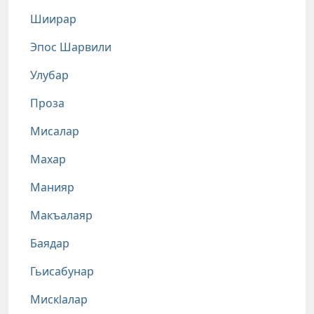
Шиирар
Эпос Шарвили
Улубар
Проза
Мисалар
Махар
Манияр
Макъалаяр
Баядар
Гьисабунар
Мискlалар