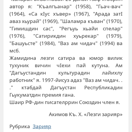
автор я: "Къалгъанар" (1958), "Гьач-вач"
(1964), «Са кIус хъвер» (1967), "Арада затI
аваз хьурай" (1969), "Шаламра къван" (1970),
"Гимишдин сас", "Регъуь хьайи спелар"
(1976), "Сатирикдин хуьрекар" (1979),
"Башуьсте" (1984), "Ваз ам чидач" (1994) ва
мсб.
Жамидина лезги сатира ва юмор вилик
тухуник вичин чIехи пай кутуна. Ам
"Дагъустандин культурадин лайихлу
работник" я. 1997-йисуз адаз "Ваз ам чидач. .
." ктабдай Дагъустан Республикадин
Гьукуматдин премия гана.
Шаир РФ-дин писателррин Союздин член я.
Акимов Къ. Х. «Лезги зарияр»
Рубрика
Зарияр