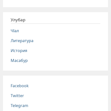
Улубар
Чlал
Литература
История
Масабур
Соц сети
Facebook
Twitter
Telegram