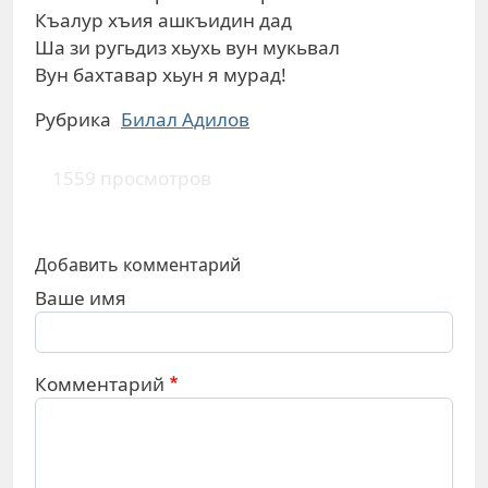
Къалур хъия ашкъидин дад
Ша зи ругьдиз хьухь вун мукьвал
Вун бахтавар хьун я мурад!
Рубрика
Билал Адилов
1559 просмотров
Добавить комментарий
Ваше имя
Комментарий