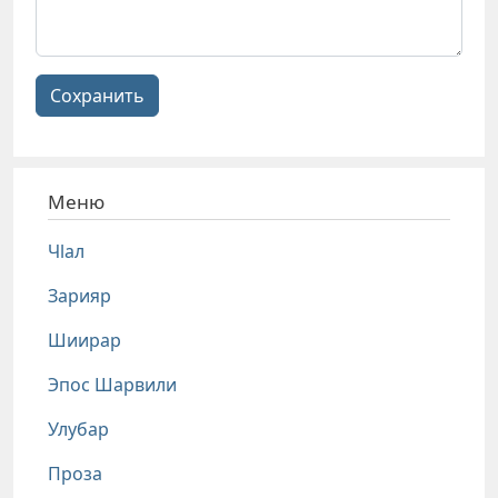
Сохранить
Меню
Чlал
Зарияр
Шиирар
Эпос Шарвили
Улубар
Проза