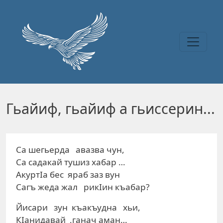
Перейти к основному содержанию
Гьайиф, гьайиф а гьиссерин...
Са шегьерда авазва чун,
Са садакай тушиз хабар …
АкуртIа бес яраб заз вун
Сагъ жеда жал рикIин къабар?
Йисари зун къакъудна хьи,
КIанидавай ,ганач аман…