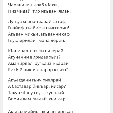
Чаравилин азаб чIехи ,
Низ чидай тир икьван яман!
Лугьуз хьанач завай са гаф,
Гьайиф ,гьайиф а гьиссерин!
Акьван михьи ,акьванни саф,
Гьуьлерилай мана дерин.
КIанивал ваз зи вилерай
Акуначни виридаз хьиз?
Амачирвал ругьдиз кьарай
РикIяй рикIиз чарар кхьиз?
Акъатдани гьич хиялрай
А бахтавар йикъар, йисар?
Такур чIавуз вун экуьнлай
Вири алем жедай хьи сар .
Акъваз мийир акьван яргъал