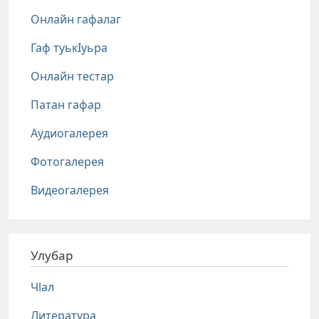
Онлайн гафалаг
Гаф туькIуьра
Онлайн тестар
Патан гафар
Аудиогалерея
Фотогалерея
Видеогалерея
Улубар
Чlал
Литература