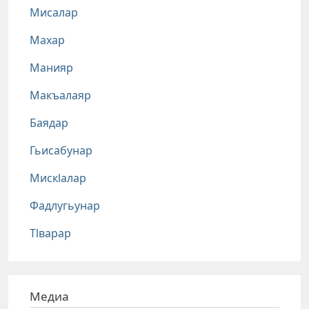
Мисалар
Махар
Манияр
Макъалаяр
Баядар
Гьисабунар
Мискlалар
Фадлугьунар
Тlварар
Медиа