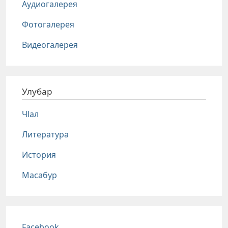
Аудиогалерея
Фотогалерея
Видеогалерея
Улубар
Чlал
Литература
История
Масабур
Соц сети
Facebook