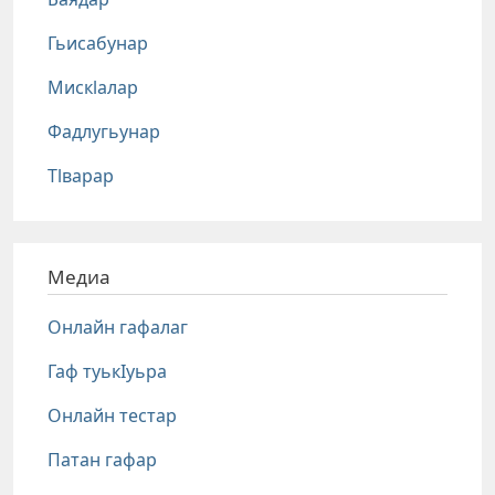
Гьисабунар
Мискlалар
Фадлугьунар
Тlварар
Медиа
Онлайн гафалаг
Гаф туькIуьра
Онлайн тестар
Патан гафар