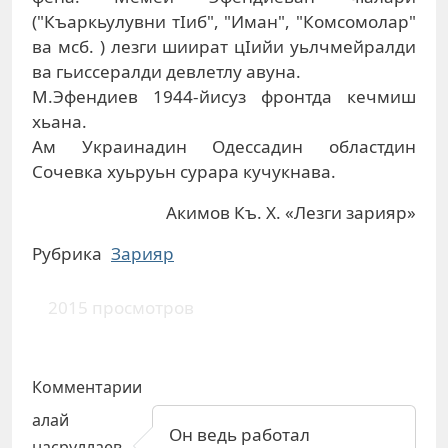
("Къаркьулувни тIиб", "Иман", "Комсомолар"
ва мсб. ) лезги шиират цIийи уьлчмейралди
ва гьиссералди девлетлу авуна.
М.Эфендиев 1944-йисуз фронтда кечмиш
хьана.
Ам Украинадин Одессадин областдин
Сочевка хуьруьн сурара кучукнава.
Акимов Къ. Х. «Лезги зарияр»
Рубрика
Зарияр
2015 просмотров
Комментарии
алай
Он ведь работал
насруллаев