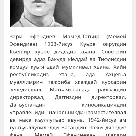
Зари Эфендиев Мамед-Тагьир (Мемей
Эфендиев) 1903-йисуз Куьре округдин
Кьепlир хуьре дидедиз хьана. Советрин
девирда адаз Бакуда кlелдай ва Тифлисдин
комвуз куьтягьдай мумкинвал хьана. Хайи
республикадиз хтана, ада Ахцегьа
муаллимрин тежриба хкаждай курсарин
зеведишвал, Магьачкъалада рабфакдин
директорвал, Даггиздин директорвал,
Дагъустандин кинофикациядин
управленидин начальникдин заместителвал
ва маса къуллугъар авуна. 1942-йисуз ам
гуьгьуьллувилелди Ватандин ЧIехи дяведиз
фена. Мемей Эфендиеван чlалари