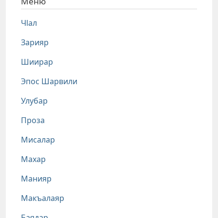
Меню
Чlал
Зарияр
Шиирар
Эпос Шарвили
Улубар
Проза
Мисалар
Махар
Манияр
Макъалаяр
Баядар