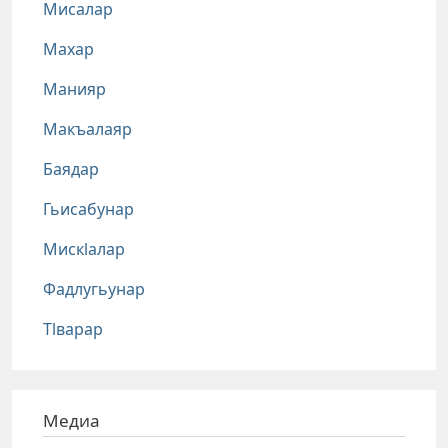
Мисалар
Махар
Манияр
Макъалаяр
Баядар
Гьисабунар
Мискlалар
Фадлугьунар
Тlварар
Медиа