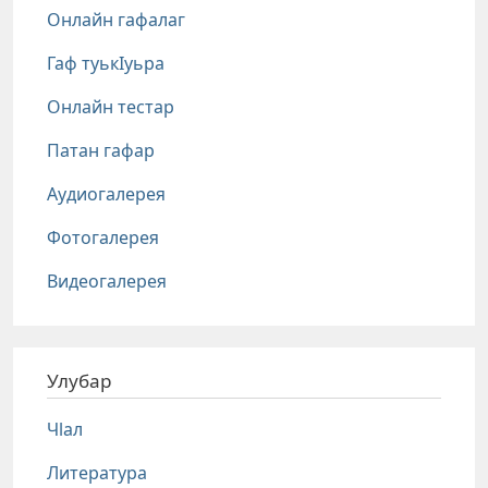
Онлайн гафалаг
Гаф туькIуьра
Онлайн тестар
Патан гафар
Аудиогалерея
Фотогалерея
Видеогалерея
Улубар
Чlал
Литература