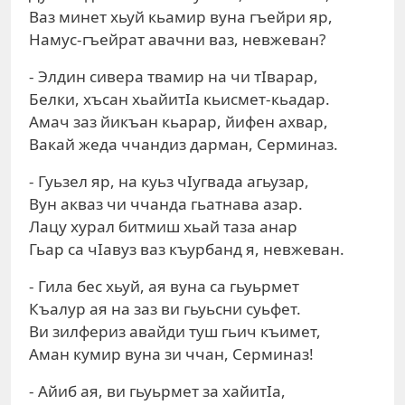
Ваз минет хьуй кьамир вуна гъейри яр,
Намус-гъейрат авачни ваз, невжеван?
- Элдин сивера твамир на чи тIварар,
Белки, хъсан хьайитIа кьисмет-кьадар.
Амач заз йикъан кьарар, йифен ахвар,
Вакай жеда ччандиз дарман, Серминаз.
- Гуьзел яр, на куьз чIугвада агьузар,
Вун акваз чи ччанда гьатнава азар.
Лацу хурал битмиш хьай таза анар
Гьар са чIавуз ваз къурбанд я, невжеван.
- Гила бес хьуй, ая вуна са гьуьрмет
Къалур ая на заз ви гьуьсни суьфет.
Ви зилфериз авайди туш гьич къимет,
Аман кумир вуна зи ччан, Серминаз!
- Айиб ая, ви гьуьрмет за хайитIа,