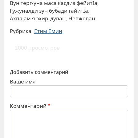
Вун терг-уна маса касдиз фейитIа,
Гужуналди зун бубади гайитIа,
Ахпа ам я эхир-дуван, Невжеван.
Рубрика
Етим Емин
2000 просмотров
Добавить комментарий
Ваше имя
Комментарий