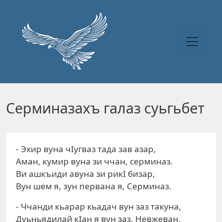
Перейти к основному содержанию
Серминазахъ галаз суьгьбет
- Эхир вуна чIугваз тада зав азар,
Аман, кумир вуна зи ччан, серминаз.
Ви ашкъиди авуна зи рикI бизар,
Вун шем я, зун первана я, Серминаз.
- Ччанди кьарар кьадач вун заз такуна,
Дуьньядилай кIан я вун заз, Невжеван,