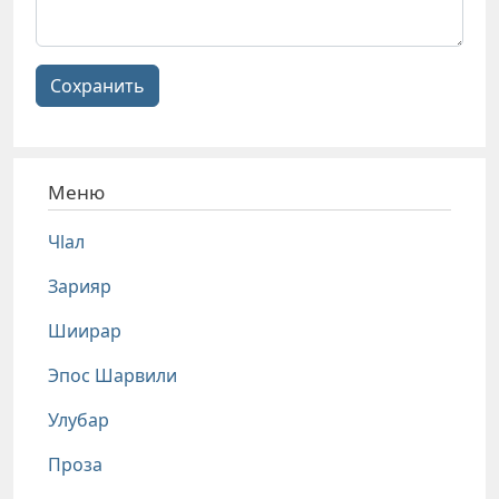
Сохранить
Меню
Чlал
Зарияр
Шиирар
Эпос Шарвили
Улубар
Проза