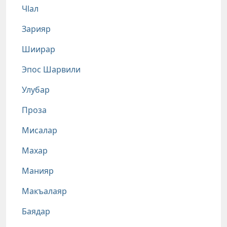
Чlал
Зарияр
Шиирар
Эпос Шарвили
Улубар
Проза
Мисалар
Махар
Манияр
Макъалаяр
Баядар