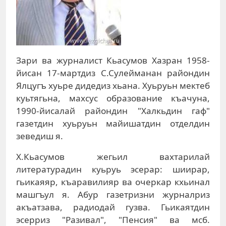
Зари ва журналист Кьасумов Хазран 1958-
йисан 17-мартдиз С.Сулейманан райондин
Ялцугъ хуьре дидедиз хьана. Хуьруьн мектеб
куьтягьна, махсус образование къачуна,
1990-йисалай райондин "Халкьдин гаф"
газетдин хуьруьн майишатдин отделдин
зеведиш я.
Х.Кьасумов жегьил вахтарилай
литературадин куьруь эсерар: шиирар,
гьикаяяр, къаравилияр ва очеркар кхьинал
машгъул я. Абур газетризни журналриз
акъатзава, радиодай гузва. Гьикаятдин
эсерриз "Разивал", "Пенсия" ва мсб.