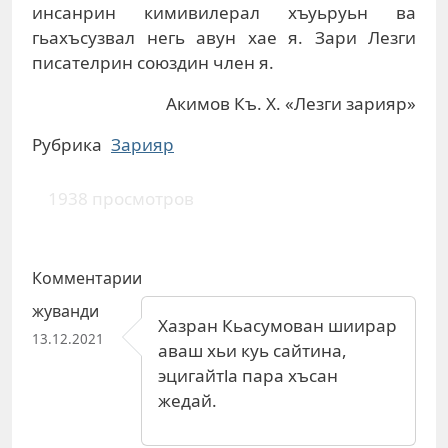
инсанрин кимивилерал хъуьруьн ва
гьахъсузвал негь авун хае я. Зари Лезги
писателрин союздин член я.
Акимов Къ. Х. «Лезги зарияр»
Рубрика
Зарияр
1938 просмотров
Комментарии
жуванди
Хазран Кьасумован шиирар
13.12.2021
аваш хьи куь сайтина,
эцигайтlа пара хъсан
жедай.