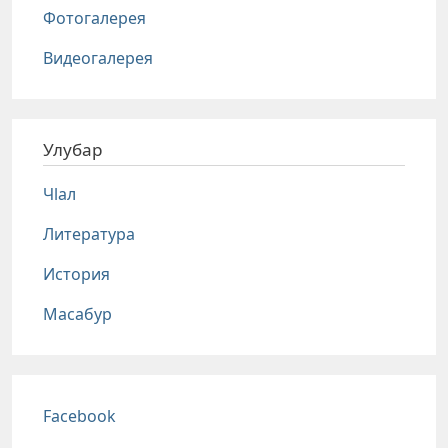
Фотогалерея
Видеогалерея
Улубар
Чlал
Литература
История
Масабур
Соц сети
Facebook