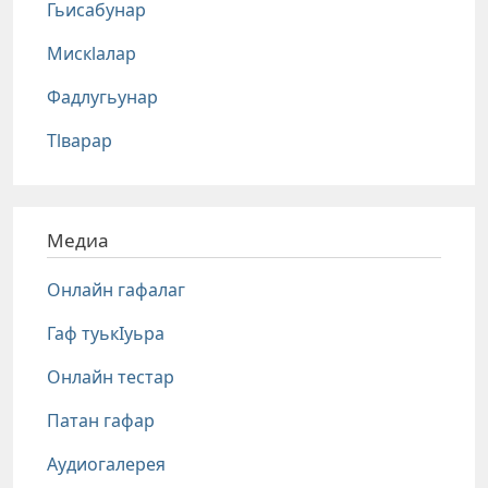
Гьисабунар
Мискlалар
Фадлугьунар
Тlварар
Медиа
Онлайн гафалаг
Гаф туькIуьра
Онлайн тестар
Патан гафар
Аудиогалерея