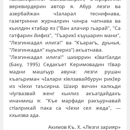
веревирдерин автор я. Абур лезги ва
азербайжан чIаларал теснифнава,
газетринни журналрин чинра чапнава ва
кьилдин ктабар яз ("Ван алачир гьарай", "Са
гатфарин йифиз", "ГъарикI къушарин мани",
"Лезгинкадал илига!" ва "Къарагъ, дуьнья,
"Лезгинкадал" кьуьлериз") акъатнава.
"Лезгинкадал илига!" шииррин кIватIалди
(Баку, 1995) Седакъет Керимовадин тIвар
мадни машгьур авуна: лезги рушан
къагьриман чIалари кlелзавайбурун рикIер
из чIехи таъсирна. Шаир вичин халкьди
чlугвазвай женг кьилиз акъатдайдахъ
инанмиш я: "Къе марфади ракъурнавай
стlалрикай пака са чIехи сел жеда", —
кхьизва ада.
Акимов Къ. Х. «Лезги зарияр»