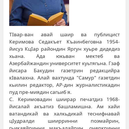
ТIвар-ван авай шаир ва публицист
Керимова Седакъет Къаинбеговна 1954-
йисуз КцIар райондин Яргун хуьре дидедиз
хьана. Ада юкьван мектеб ва
Азербайжандин университет куьтягьна. Гзаф
йисара Бакудин газетрин редакцийра
кIвалахна. Алай вахтунда "Самур" газетдин
кьилин редактор, АР-дин журналистикадин
пуд пре-миядин сагьиб я.
С. Керимовадин шиирар печатдиз 1968-
йисалай акъатиз башламишна. Ам хайи
ватандикай ва халкьдикай теснифнавай
цIудралди шиирринни поэмайрин,
гьикаяйринни макъалайрин, очеркринни