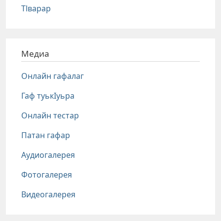
Тlварар
Медиа
Онлайн гафалаг
Гаф туькIуьра
Онлайн тестар
Патан гафар
Аудиогалерея
Фотогалерея
Видеогалерея