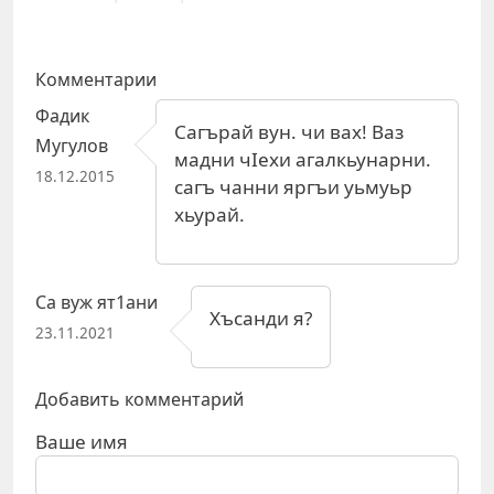
Комментарии
Фадик
Сагърай вун. чи вах! Ваз
Мугулов
мадни чIехи агалкьунарни.
18.12.2015
сагъ чанни яргъи уьмуьр
хьурай.
Са вуж ят1ани
Хъсанди я?
23.11.2021
Добавить комментарий
Ваше имя