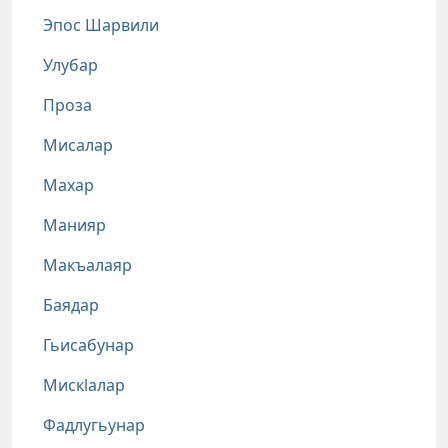
Эпос Шарвили
Улубар
Проза
Мисалар
Махар
Манияр
Макъалаяр
Баядар
Гьисабунар
Мискlалар
Фадлугьунар