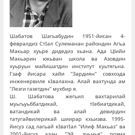
Шабатов Шагьабудин 1951-йисан 4-
февралдиз СтIал Сулеманан райондин Агъа
Макьар хуьре дидедиз хьана. Ада Цlийи
Макьарин юкьван школа ва Азовдин
хуьруьн майишатдин институт куьтягьна.
Гзаф йисара хайи "Зардиян" совхозда
инженервиле кIвалахна. Алай вахтунда ам
"Лезги газетдин" мухбир я.
Ш. Шабатова жегьил вахтарилай
муьгьуьббатдикай, тIебиатдикай,
ватандикай ва алай девирдин
татугайвилерикай шиирар кхьизва. 1995-
йисуз сад лагьай кIватIал "Илиф Макьаз" ва
2001-йисуз адан "Эй, дуьнья" поэма