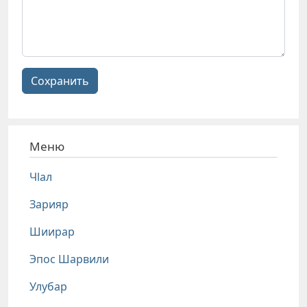
Сохранить
Меню
Чlал
Зарияр
Шиирар
Эпос Шарвили
Улубар