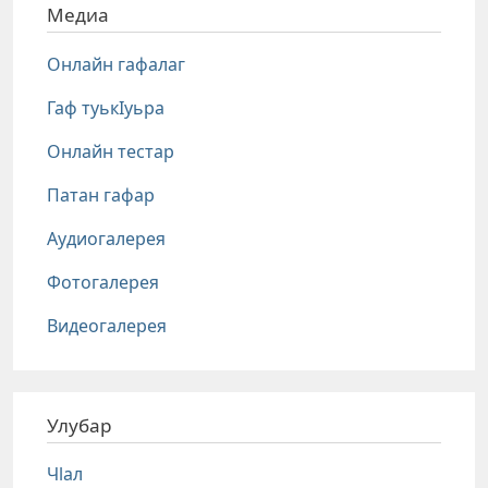
Медиа
Онлайн гафалаг
Гаф туькIуьра
Онлайн тестар
Патан гафар
Аудиогалерея
Фотогалерея
Видеогалерея
Улубар
Чlал