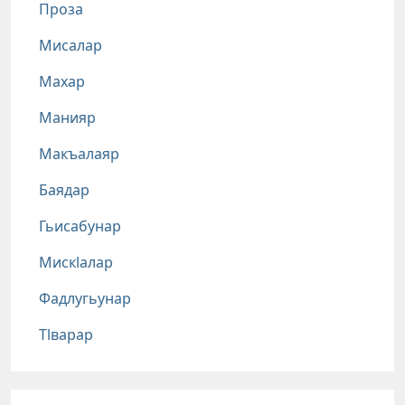
Проза
Мисалар
Махар
Манияр
Макъалаяр
Баядар
Гьисабунар
Мискlалар
Фадлугьунар
Тlварар