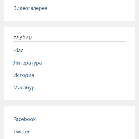
Видеогалерея
Улубар
Чlал
Литература
История
Масабур
Соц сети
Facebook
Twitter