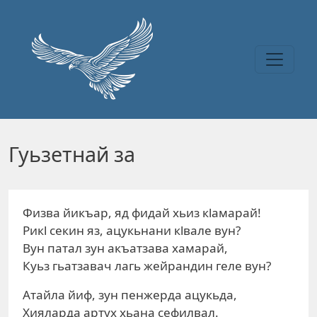
Перейти к основному содержанию
Гуьзетнай за
Физва йикъар, яд фидай хьиз кlамарай!
Рикl секин яз, ацукьнани кlвале вун?
Вун патал зун акъатзава хамарай,
Куьз гьатзавач лагь жейрандин геле вун?
Атайла йиф, зун пенжерда ацукьда,
Хияларда артух хьана сефилвал.