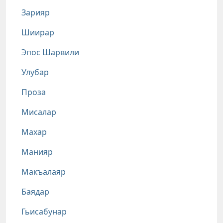
Зарияр
Шиирар
Эпос Шарвили
Улубар
Проза
Мисалар
Махар
Манияр
Макъалаяр
Баядар
Гьисабунар