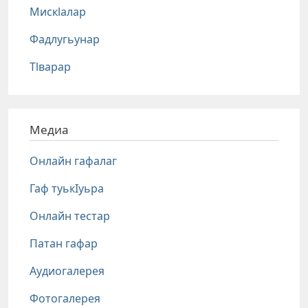
Мискlалар
Фадлугьунар
Тlварар
Медиа
Онлайн гафалаг
Гаф туькIуьра
Онлайн тестар
Патан гафар
Аудиогалерея
Фотогалерея