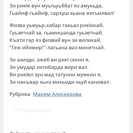
Зи рикlе вун муьгьуьббат яз амукьда,
Гьайиф-гьайиф, сархуш хьана жегьилвал!
Физва уьмуьр,хабар такьаз рикlикай,
Гуьзетнай за, гьамишанда гуьзетнай.
Къати гар яз физвай вун зи виликай,
"Геж ийимир!"-лагьана ваз минетнай.
Зи азизди, ажеб ви рикl секин я,
Зи умудар ихтибарда вири вал.
Ви рикlел зун мад татунни мумкин я,
Зи накъвар хьиз михьиди хьуй канивал.
Рубрика
Марям Алискерова
70 просмотров