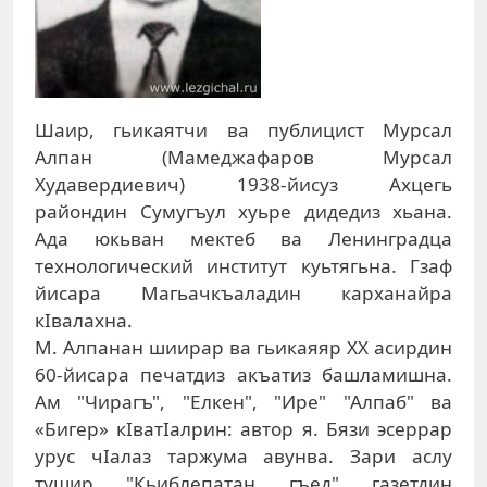
Шаир, гьикаятчи ва публицист Мурсал
Алпан (Мамеджафаров Мурсал
Худавердиевич) 1938-йисуз Ахцегь
райондин Сумугъул хуьре дидедиз хьана.
Ада юкьван мектеб ва Ленинградца
технологический институт куьтягьна. Гзаф
йисара Магьачкъаладин карханайра
кIвалахна.
М. Алпанан шиирар ва гьикаяяр XX асирдин
60-йисара печатдиз акъатиз башламишна.
Ам "Чирагъ", "Елкен", "Ире" "Алпаб" ва
«Бигер» кIватIалрин: автор я. Бязи эсеррар
урус чIалаз таржума авунва. Зари аслу
тушир "Кьиблепатан гъед" газетдин