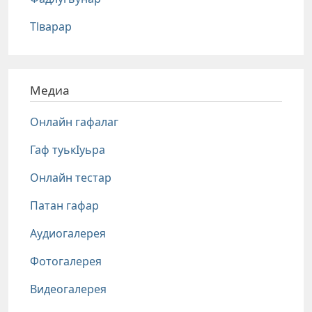
Тlварар
Медиа
Онлайн гафалаг
Гаф туькIуьра
Онлайн тестар
Патан гафар
Аудиогалерея
Фотогалерея
Видеогалерея