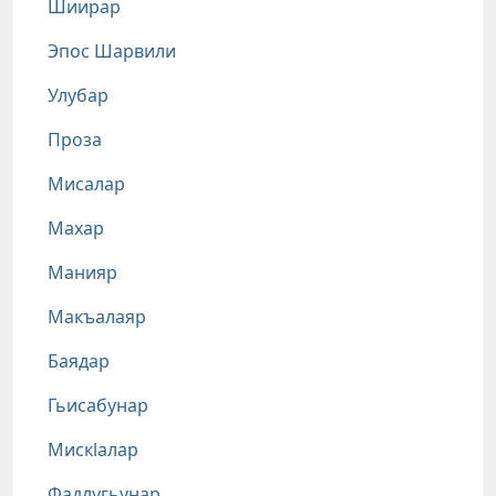
Шиирар
Эпос Шарвили
Улубар
Проза
Мисалар
Махар
Манияр
Макъалаяр
Баядар
Гьисабунар
Мискlалар
Фадлугьунар