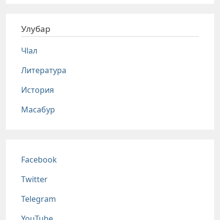
Улубар
Чlал
Литература
История
Масабур
Соц сети
Facebook
Twitter
Telegram
YouTube