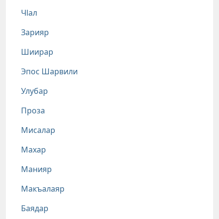
Чlал
Зарияр
Шиирар
Эпос Шарвили
Улубар
Проза
Мисалар
Махар
Манияр
Макъалаяр
Баядар