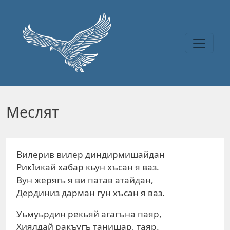
Перейти к основному содержанию
Меслят
Вилерив вилер диндирмишайдан
РикIикай хабар кьун хъсан я ваз.
Вун жерягь я ви патав атайдан,
Дердиниз дарман гун хъсан я ваз.
Уьмуьрдин рекьяй агагъна паяр,
Хиялдай ракъугъ танишар, таяр.