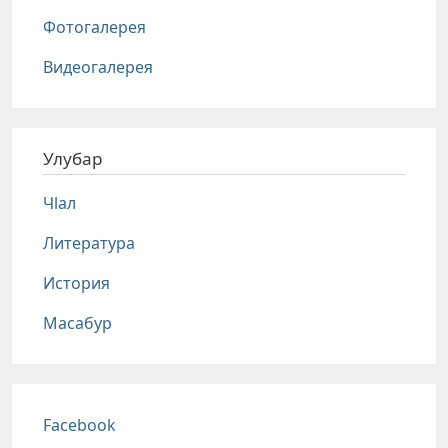
Фотогалерея
Видеогалерея
Улубар
Чlал
Литература
История
Масабур
Соц сети
Facebook