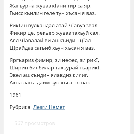
Жагъурна жуваз кIани тир са яр,
Гьисс кьилин геле тун хъсан я ваз.
РикIин вулкандал атай чIавуз звал
Фикир це, рекьер жуваз тахьуй сал.
Аял чIавалай ви ашкъидин цIал
ЦIрайдаз сагьиб хьун хъсан я ваз.
Яргъариз фимир, зи нефес, зи рикI,
Ширин билбилар тахьурай гъарикI.
Эвел ашкъидин ялавдиз килиг,
Ахпа лагь: даим зун хъсан я ваз.
1961
Рубрика
Лезги Нямет
567 просмотров