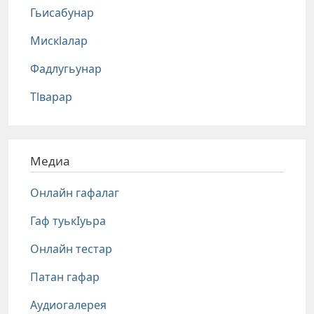
Гьисабунар
Мискlалар
Фадлугьунар
Тlварар
Медиа
Онлайн гафалаг
Гаф туькIуьра
Онлайн тестар
Патан гафар
Аудиогалерея