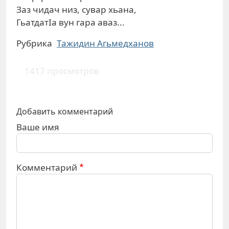
Заз чидач низ, сувар хьана,
ГьатдатIа вун гара аваз...
Рубрика
Тажидин Агьмедханов
1417 просмотров
Добавить комментарий
Ваше имя
Комментарий