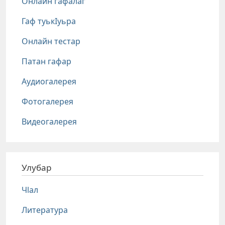
Онлайн гафалаг
Гаф туькIуьра
Онлайн тестар
Патан гафар
Аудиогалерея
Фотогалерея
Видеогалерея
Улубар
Чlал
Литература