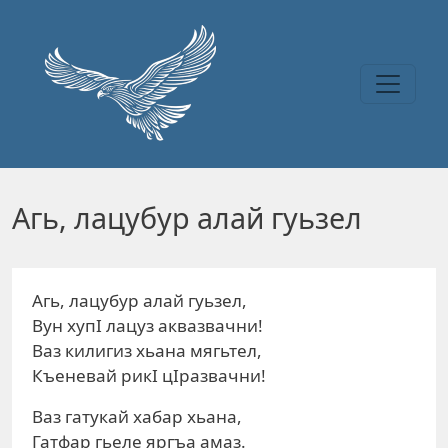
Перейти к основному содержанию
Агь, лацубур алай гуьзел
Агь, лацубур алай гуьзел,
Вун хупI лацуз аквазвачни!
Ваз килигиз хьана мягьтел,
Къеневай рикI цIразвачни!
Ваз гатукай хабар хьана,
Гатфар гьеле яргъа амаз.