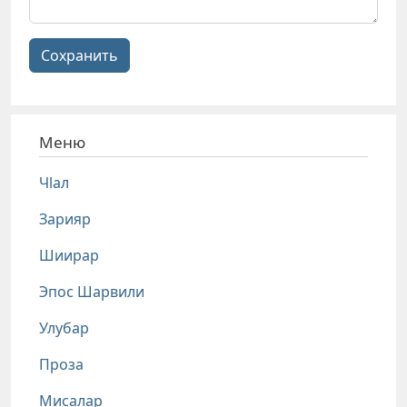
Сохранить
Меню
Чlал
Зарияр
Шиирар
Эпос Шарвили
Улубар
Проза
Мисалар