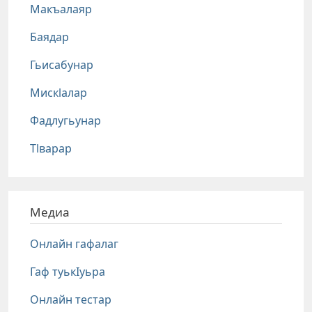
Макъалаяр
Баядар
Гьисабунар
Мискlалар
Фадлугьунар
Тlварар
Медиа
Онлайн гафалаг
Гаф туькIуьра
Онлайн тестар