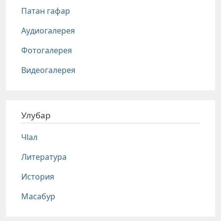
Патан гафар
Аудиогалерея
Фотогалерея
Видеогалерея
Улубар
Чlал
Литература
История
Масабур