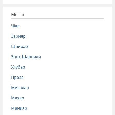
Меню
Чlал
Зарияр
Шиирар
Эпос Шарвили
Улубар
Проза
Мисалар
Махар
Манияр