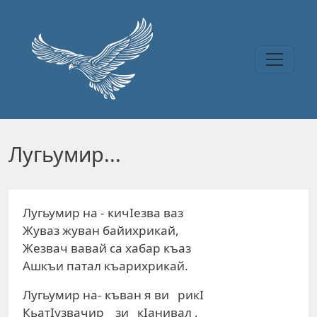
Перейти к основному содержанию
Лугьумир...
Лугьумир на - кичIезва ваз
Жуваз жуван байихрикай,
Жезвач вавай са хабар къаз
Ашкъи патал къарихрикай.
Лугьумир на- къван я ви рикI
КьатIузвачир зи кIанивал ,