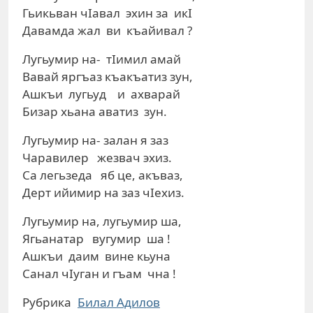
Гьикьван чIавал эхин за икI
Давамда жал ви къайивал ?
Лугьумир на- тIимил амай
Вавай яргъаз къакъатиз зун,
Ашкъи лугьуд и ахварай
Бизар хьана аватиз зун.
Лугьумир на- залан я заз
Чаравилер жезвач эхиз.
Са легьзеда яб це, акъваз,
Дерт ийимир на заз чIехиз.
Лугьумир на, лугьумир ша,
Ягьанатар вугумир ша !
Ашкъи даим вине кьуна
Санал чIуган и гъам чна !
Рубрика
Билал Адилов