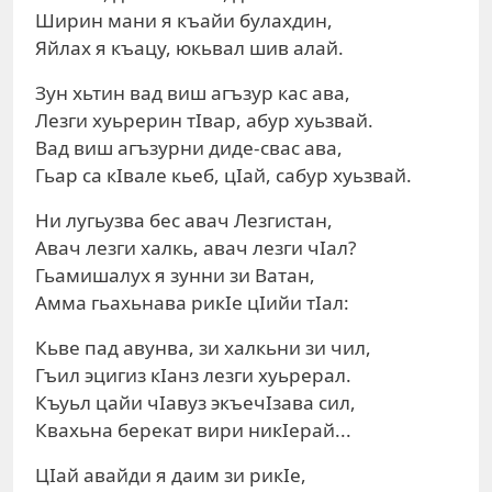
Ширин мани я къайи булахдин,
Яйлах я къацу, юкьвал шив алай.
Зун хьтин вад виш агъзур кас ава,
Лезги хуьрерин тIвар, абур хуьзвай.
Вад виш агъзурни диде-свас ава,
Гьар са кIвале кьеб, цIай, сабур хуьзвай.
Ни лугьузва бес авач Лезгистан,
Авач лезги халкь, авач лезги чIал?
Гьамишалух я зунни зи Ватан,
Амма гьахьнава рикIе цIийи тIал:
Кьве пад авунва, зи халкьни зи чил,
Гъил эцигиз кIанз лезги хуьрерал.
Къуьл цайи чIавуз экъечIзава сил,
Квахьна берекат вири никIерай...
ЦIай авайди я даим зи рикIе,