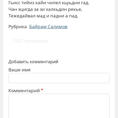
Гьисс тийиз хайи чилел кьуьдни гад.
Чан эцигда за зи халкьдин рекье,
Тежедайвал мад и падни а пад.
Рубрика
Байрам Салимов
1532 просмотра
Добавить комментарий
Ваше имя
Комментарий