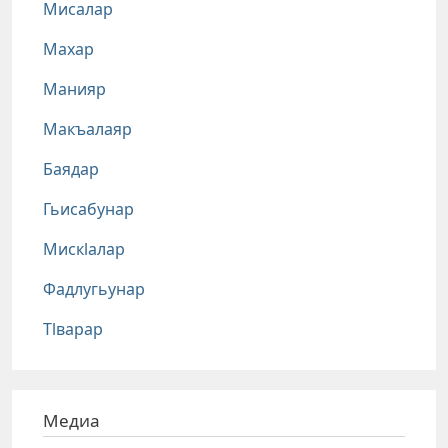
Мисалар
Махар
Манияр
Макъалаяр
Баядар
Гьисабунар
Мискlалар
Фадлугьунар
Тlварар
Медиа