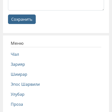
Сохранить
Меню
Чlал
Зарияр
Шиирар
Эпос Шарвили
Улубар
Проза