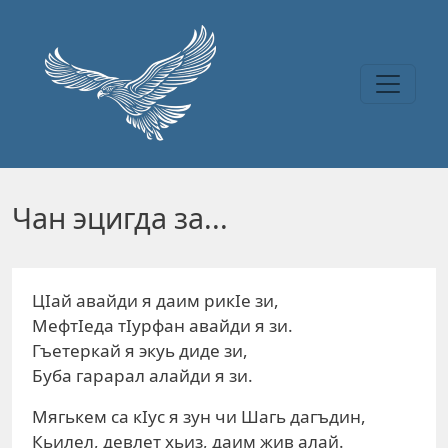
Перейти к основному содержанию
Чан эцигда за...
ЦIай авайди я даим рикIе зи,
МефтIеда тIурфан авайди я зи.
Гъетеркай я экуь диде зи,
Буба гарарал алайди я зи.
Мягькем cа кIус я зун чи Шагь дагъдин,
Кьилел, девлет хьиз, даим жив алай.