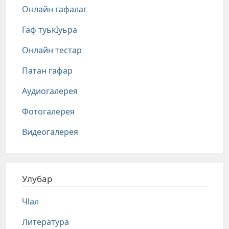
Онлайн гафалаг
Гаф туькIуьра
Онлайн тестар
Патан гафар
Аудиогалерея
Фотогалерея
Видеогалерея
Улубар
Чlал
Литература