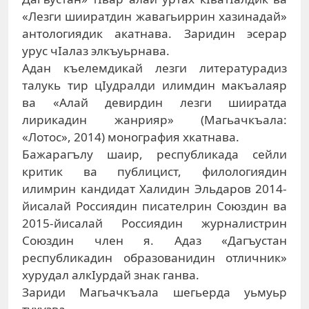
«Лезги шииратдин жавагьиррин хазинадай»
антологиядик акатнава. Заридин эсерар
урус чIалаз элкъуьрнава.
Адан къелемдикай лезги литературадиз
талукь тир цIудралди илимдин макъалаяр
ва «Алай девирдин лезги шииратда
лирикадин жанрияр» (Магьачкъала:
«Лотос», 2014) монография хкатнава.
Бажарагълу шаир, республикада сейли
критик ва публицист, филологиядин
илимрин кандидат Халидин Эльдаров 2014-
йисалай Россиядин писателрин Союздин ва
2015-йисалай Россиядин журналистрин
Союздин член я. Адаз «Дагъустан
республикадин образованидин отличник»
хурудал алкIурдай знак ганва.
Зариди Магьачкъала шегьерда уьмуьр