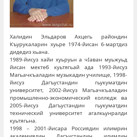
Халидин Эльдаров Ахцегь райондин
Къурукаларин хуьре 1974-йисан 6-мартдиз
дидедиз хьана.
1989-йисуз хайи хуьруьн а чIаван муьжуьд
йисан мектеб куьтягьай ада 1993-йисуз
Магьачкъаладин музыкадин училище, 1998-
йисуз Дагъустандин гьукуматдин
университет, 2002-йисуз Магьачкъаладин
промышленно-экономический колледж ва
2005-йисуз Дагъустандин гьукуматдин
технический университет агалкьунралди
куьтягьна.
1998 – 2001-йисара Россиядин илимрин
академиядин Дагъустандин илимдин