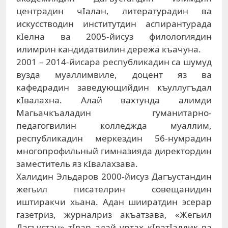
центрадин чIалан, литературадин ва
искусстводин институтдин аспирантурада
кIелна ва 2005-йисуз филологиядин
илимрин кандидатвилин дережа къачуна.
2001 – 2014-йисара республикадин са шумуд
вузда муаллимвиле, доцент яз ва
кафедрадин заведующийдин къуллугъдал
кIвалахна. Алай вахтунда алимди
Магьачкъаладин гуманитарно-
педагогвилин колледжда муаллим,
республикадин меркездин 56-нумрадин
многопрофильный гимназияда директордин
заместитель яз кIвалахзава.
Халидин Эльдаров 2000-йисуз Дагъустандин
жегьил писателрин совещанидин
иштиракчи хьана. Адан шииратдин эсерар
газетриз, журналриз акъатзава, «Жегьил
Дагъустан» тIвар алай уртах кIватIалдик ва