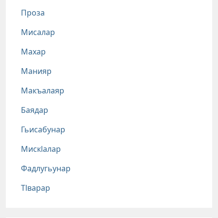
Проза
Мисалар
Махар
Манияр
Макъалаяр
Баядар
Гьисабунар
Мискlалар
Фадлугьунар
Тlварар