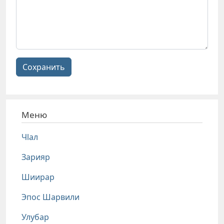
Сохранить
Меню
Чlал
Зарияр
Шиирар
Эпос Шарвили
Улубар