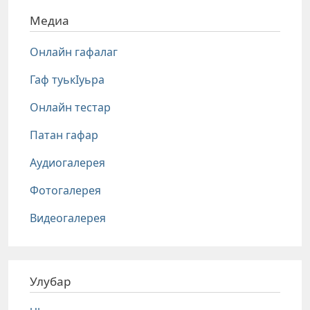
Медиа
Онлайн гафалаг
Гаф туькIуьра
Онлайн тестар
Патан гафар
Аудиогалерея
Фотогалерея
Видеогалерея
Улубар