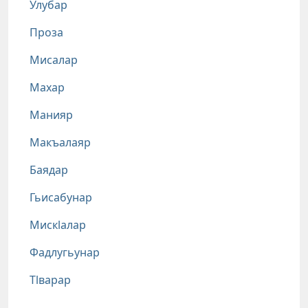
Улубар
Проза
Мисалар
Махар
Манияр
Макъалаяр
Баядар
Гьисабунар
Мискlалар
Фадлугьунар
Тlварар