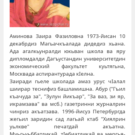
Аминова Заира Фазиловна 1973-йисан 10
декабрдиз Магьачкъалада дидедиз хьана.
Ада агалкьунралди юкьван школа ва яру
дипломдалди Дагъустандин университетдин
экономический факультет куьтягьна,
Москвада аспирантурада кIелна.
Заиради гьеле школада амаз урус чIалал
шиирар теснифиз башламишна. Абур ("Гъил
къачуда за", "Зулун йикъар", "За ваз, зи яр,
икрамзава" ва мсб.) газетринни журналрин
чинриз акъатзава. 1996-йисуз Петербургда
жегьил заридин сад лагьай ктаб "Хиялрин
уьлкве" печатдай акъатна.
Муьгьуьббатдикай, тIебиатдикай ва мергья-