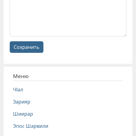
Сохранить
Меню
Чlал
Зарияр
Шиирар
Эпос Шарвили