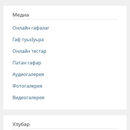
Медиа
Онлайн гафалаг
Гаф туькIуьра
Онлайн тестар
Патан гафар
Аудиогалерея
Фотогалерея
Видеогалерея
Улубар