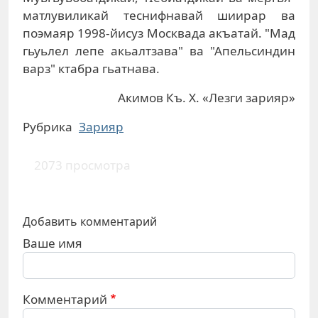
матлувиликай теснифнавай шиирар ва
поэмаяр 1998-йисуз Москвада акъатай. "Мад
гьуьлел лепе акьалтзава" ва "Апельсиндин
варз" ктабра гьатнава.
Акимов Къ. Х. «Лезги зарияр»
Рубрика
Зарияр
2073 просмотра
Добавить комментарий
Ваше имя
Комментарий