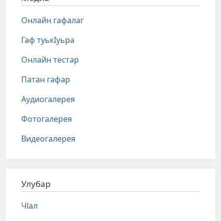
Онлайн гафалаг
Гаф туькIуьра
Онлайн тестар
Патан гафар
Аудиогалерея
Фотогалерея
Видеогалерея
Улубар
Чlал