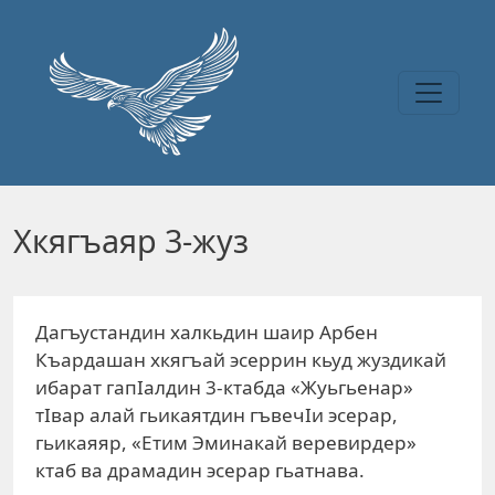
Перейти к основному содержанию
Хкягъаяр 3-жуз
Дагъустандин халкьдин шаир Арбен
Къардашан хкягъай эсеррин кьуд жуздикай
ибарат гапIалдин 3-ктабда «Жуьгьенар»
тIвар алай гьикаятдин гъвечIи эсерар,
гьикаяяр, «Етим Эминакай веревирдер»
ктаб ва драмадин эсерар гьатнава.