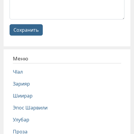
Сохранить
Меню
Чlал
Зарияр
Шиирар
Эпос Шарвили
Улубар
Проза