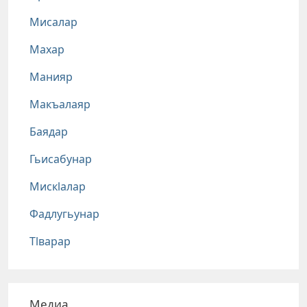
Мисалар
Махар
Манияр
Макъалаяр
Баядар
Гьисабунар
Мискlалар
Фадлугьунар
Тlварар
Медиа