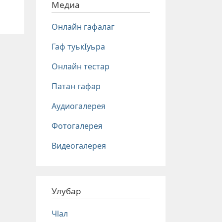
Медиа
Онлайн гафалаг
Гаф туькIуьра
Онлайн тестар
Патан гафар
Аудиогалерея
Фотогалерея
Видеогалерея
Улубар
Чlал