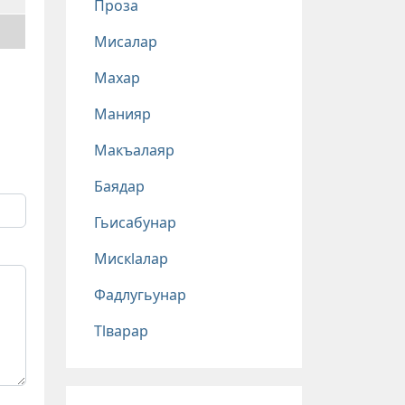
Проза
Мисалар
Махар
Манияр
Макъалаяр
Баядар
Гьисабунар
Мискlалар
Фадлугьунар
Тlварар