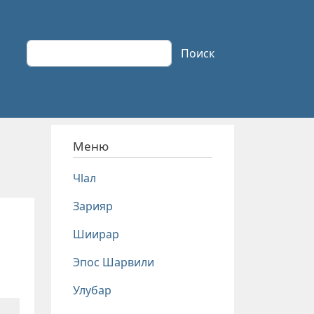
Поиск
Поиск
Меню
Чlал
Зарияр
Шиирар
Эпос Шарвили
Улубар