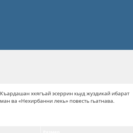
Къардашан хкягъай эсеррин кьуд жуздикай ибарат
оман ва «Нехирбанни лекь» повесть гьатнава.
Размер