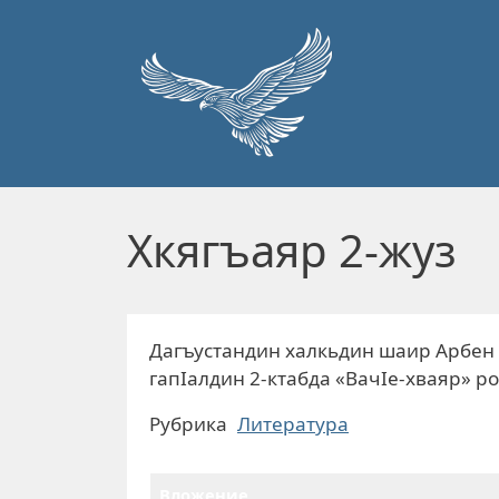
Перейти к основному содержанию
Хкягъаяр 2-жуз
Дагъустандин халкьдин шаир Арбен 
гапIалдин 2-ктабда «ВачIе-хваяр» р
Рубрика
Литература
Вложение