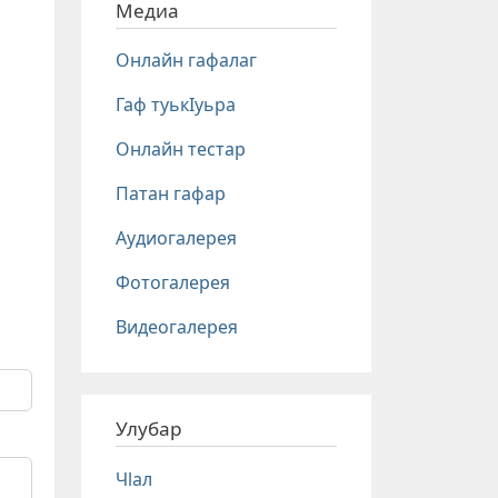
Медиа
Онлайн гафалаг
Гаф туькIуьра
Онлайн тестар
Патан гафар
Аудиогалерея
Фотогалерея
Видеогалерея
Улубар
Чlал