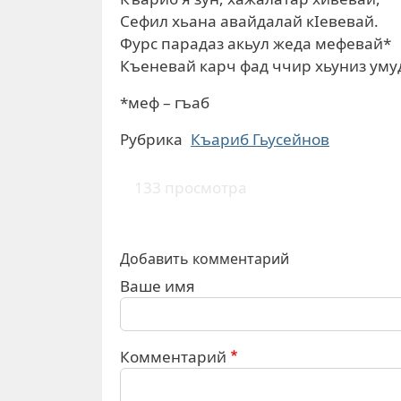
Сефил хьана авайдалай кIевевай.
Фурс парадаз акьул жеда мефевай*
Къеневай карч фад ччир хьуниз уму
*меф – гъаб
Рубрика
Къариб Гьусейнов
133 просмотра
Добавить комментарий
Ваше имя
Комментарий