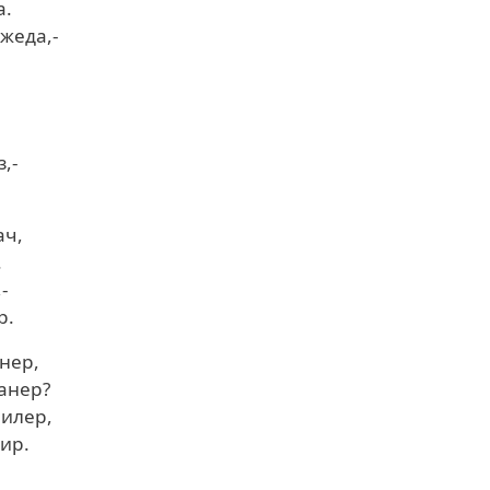
а.
 жеда,-
,-
ач,
.
-
р.
анер,
анер?
ъилер,
мир.