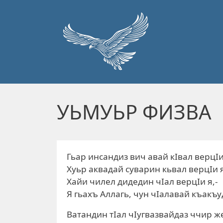
Перейти к основному содержанию
УЬМУЬР ФИЗВА
Гьар инсандиз вич авай кIвал верцIи
Хуьр аквадай суварин кьвал верцIи 
Хайи чилел дидедин чIал верцIи я,-
Я гьахъ Аллагь, чун чIалавай къакъ
Ватандин тIал чIугвазвайдаз ччир ж