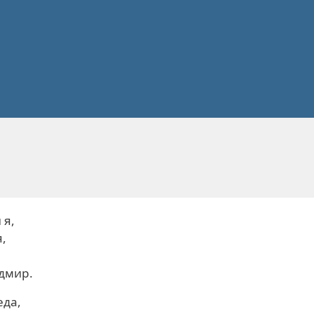
 я,
я,
удмир.
еда,