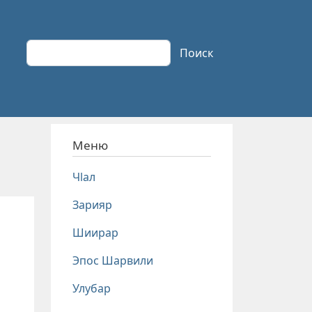
Поиск
Поиск
Меню
Чlал
Зарияр
Шиирар
Эпос Шарвили
Улубар