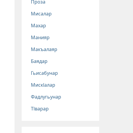
Проза
Мисалар
Махар
Манияр
Макъалаяр
Баядар
Гьисабунар
Мискlалар
Фадлугьунар
Тlварар