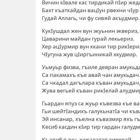
Вичин кIвале кас тирдикай пIир жед
Бахт къаткайдан вацIун рвехни чIур
Гудай Аллагь, чи фу сивяй акъудмир.
КукIушдал жен вун экуьнин эквериз,
Цаварини майдан гурай лекьериз.
Хер ацIурмир вун ккани тир рикIериз
ЧIугуна жув цIиргъиникай хкудмир.
Уьмуьр физва, гъиле девран амукьд
Са пакамахъ къе авай чан амукьдач
Са чкадал дагълара къван амукьдач,
Жува вегьей къван рикIелай алудми
Гьардан япуз са жуьр къвезва къе в
Гьи шейтIандихъ галукьнатIа чи къв
Эй инсанар, хъелна къвазмир яхъ г
Кесиб касдин кIир тир гардан галуд
Къариб я зун, хажалатар хивевай,