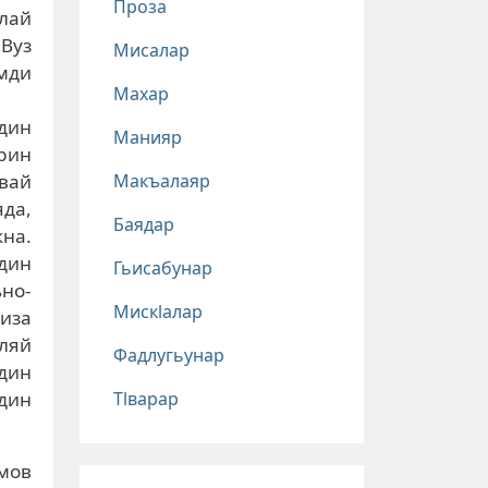
Проза
лай
Вуз
Мисалар
мди
Махар
дин
Манияр
йрин
Макъалаяр
вай
да,
Баядар
на.
дин
Гьисабунар
ьно-
Мискlалар
иза
ляй
Фадлугьунар
дин
Тlварар
дин
мов