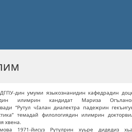
алим
ДГПУ-дин умуми языкознанидин кафедрадин доце
иядин илимрин кандидат Мариза Огълано
вади “Рутул чIалан диалектра падежрин гекъигу
стика” темадай филологиядин илимрин докторви
я хвена.
имова 1971-йисуз Рутулрин хуьре дидедиз хьа