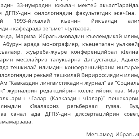
адин 33-нумрадин юкьван мектеб акьалтIарайда
м ДГПУ-дин филологиядин факультетдик экечIна. 
арай 1993-йисалай къенин йикъалди али
дин кафедрада зегьмет чIугвазва.
Iанда, Мариза Ибрагьимовадин къелемдикай илим
а. Абурун арада монографияр, къецепатан уьлкве
ъалаяр, жуьреба-жуьре конференцийрал кIелна
арин месэлайриз талукьарна Дагъустанда, Адыгея
ияда тешкилай илимдин конференцийрани иштирак
илологиядин рекьяй тешкилай Вирироссиядин илим
 Ам “Кавказдин лингвистикадин журнал” ва “Социал
ик” журналрин редакцийрин коллегийрик ква. Мар
алкьарин чIалар (Кавказдин чIалар)” пешекарви
илимдин кIвалахриз регьбервал гузва. Вуз
лаз санал ада ДГПУ-дин диссертацийрин совет
амамарзава.
Мегьамед Ибрагьи