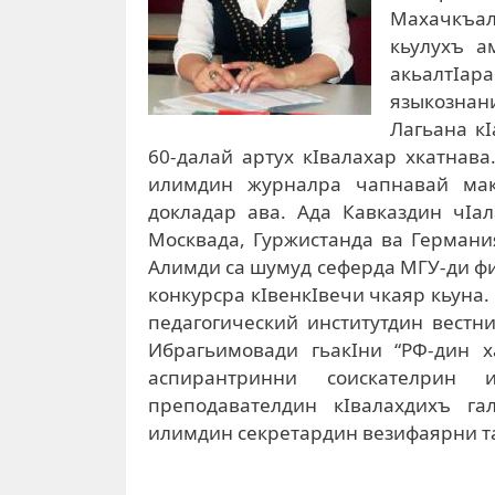
Махачкъал
кьулухъ а
акьалтI
языкознани
Лагьана к
60-далай артух кIвалахар хкатнав
илимдин журналра чапнавай мак
докладар ава. Ада Кавказдин чIал
Москвада, Гуржистанда ва Герман
Алимди са шумуд сеферда МГУ-ди ф
конкурсра кIвенкIвечи чкаяр кьуна.
педагогический институтдин вестн
Ибрагьимовади гьакIни “РФ-дин х
аспирантринни соискателрин 
преподавателдин кIвалахдихъ га
илимдин секретардин везифаярни т