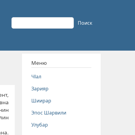
Поиск
Поиск
Меню
Чlал
Зарияр
нт,
Шиирар
вна
нин
Эпос Шарвили
лин
Улубар
на.