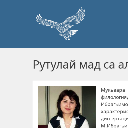
Перейти к основному содержанию
Рутулай мад са 
Мукьвара 
филолог
Ибрагьимо
характери
диссертаци
М.Ибрагь