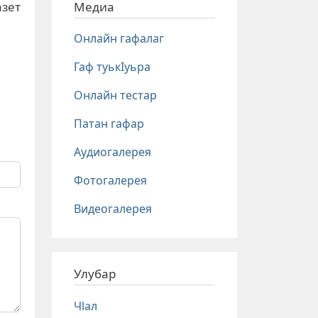
Медиа
азет
Онлайн гафалаг
Гаф туькIуьра
Онлайн тестар
Патан гафар
Аудиогалерея
Фотогалерея
Видеогалерея
Улубар
Чlал